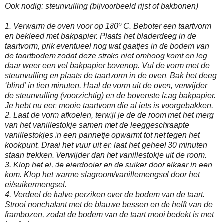
Ook nodig: steunvulling (bijvoorbeeld rijst of bakbonen)
1. Verwarm de oven voor op 180º C. Beboter een taartvorm
en bekleed met bakpapier. Plaats het bladerdeeg in de
taartvorm, prik eventueel nog wat gaatjes in de bodem van
de taartbodem zodat deze straks niet omhoog komt en leg
daar weer een vel bakpapier bovenop. Vul de vorm met de
steunvulling en plaats de taartvorm in de oven. Bak het deeg
‘blind’ in tien minuten. Haal de vorm uit de oven, verwijder
de steunvulling (voorzichtig) en de bovenste laag bakpapier.
Je hebt nu een mooie taartvorm die al iets is voorgebakken.
2. Laat de vorm afkoelen, terwijl je de de room met het merg
van het vanillestokje samen met de leeggeschraapte
vanillestokjes in een pannetje opwarmt tot net tegen het
kookpunt. Draai het vuur uit en laat het geheel 30 minuten
staan trekken. Verwijder dan het vanillestokje uit de room.
3. Klop het ei, de eierdooier en de suiker door elkaar in een
kom. Klop het warme slagroom/vanillemengsel door het
ei/suikermengsel.
4. Verdeel de halve perziken over de bodem van de taart.
Strooi nonchalant met de blauwe bessen en de helft van de
frambozen, zodat de bodem van de taart mooi bedekt is met