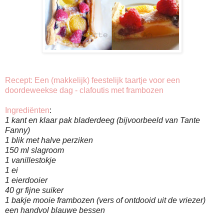
Recept: Een (makkelijk) feestelijk taartje voor een
doordeweekse dag - clafoutis met frambozen
Ingrediënten
:
1 kant en klaar pak bladerdeeg (bijvoorbeeld van Tante
Fanny)
1 blik met halve perziken
150 ml slagroom
1 vanillestokje
1 ei
1 eierdooier
40 gr fijne suiker
1 bakje mooie frambozen (vers of ontdooid uit de vriezer)
een handvol blauwe bessen