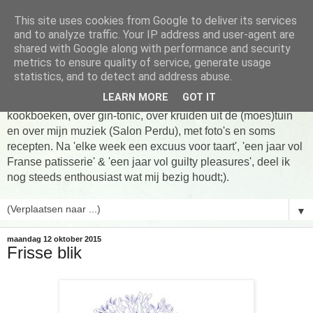
This site uses cookies from Google to deliver its services
Tarte taart An
and to analyze traffic. Your IP address and user-agent are
shared with Google along with performance and security
metrics to ensure quality of service, generate usage
Tien jaar Tarte taart An! Niet altijd online, wel vaak te vinden
statistics, and to detect and address abuse.
in de keuken! Om te koken, om te eten en om verhalen te
LEARN MORE
GOT IT
delen. Over Franse patisserie, over koken uit favoriete
kookboeken, over gin-tonic, over kruiden uit de (moes)tuin
en over mijn muziek (Salon Perdu), met foto's en soms
recepten. Na 'elke week een excuus voor taart', 'een jaar vol
Franse patisserie' & 'een jaar vol guilty pleasures', deel ik
nog steeds enthousiast wat mij bezig houdt;).
▼
maandag 12 oktober 2015
Frisse blik