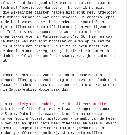
sef’s.
En dat komt goed uit! Want met de zomer voor de
 toch wel 'beetje een dingetje'. Nu ben ik normaal
r die wekelijkse taarten helpen niet echt mee. Afgelopen
wat minder suiker en wat meer bewegen. Kilometers lopen
er de boulevards en het het vinden van ‘parels’ in
atje. Selfies onder de Eiffeltoren;-) En verblijven in
n
). In Parijs overcompenseerde we het vele lopen
es en lekker eten in Parijse bistro’s. Ok, hier en daar
 na Parijs was het echt noodzaak om even op de rem te
s en lunchen met salades. En zelfs de oven heeft een
oie dadels binnen kreeg, kreeg ik direct zin om er iets
e dadels zelf al een perfecte snack. Ze zijn zachter en
r at.
s komen rechtstreeks van de palmboom. Dadels zijn
edingsstoffen, geven veel energie en bevatten slechts 21
 Yousef’s dadels ondersteun je een sociale werkplaats in
p in Saudi-Arabië. Mooie zaak dus!
in in
de Sticky Date Pudding die ik ooit eens maakte
.
 bikiniproof-filosofie. Met wat aanpassingen en zonder
ke Sticky Date hoort, maakte ik er ‘bijna gezonde’
els van Yogi & Yousef, speltbloem - gemaakt van de hele
 bloem zit en spelt iets meer mineralen en vezels levert
bloem) en ongeraffineerde rietsuiker (behoudt zijn
er dan geraffineerde suiker). Sticky Date muffins!