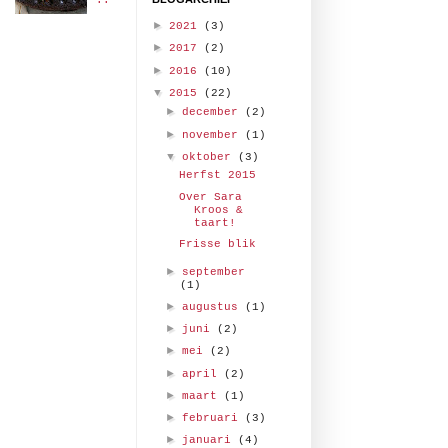
..
►
2021
(3)
►
2017
(2)
►
2016
(10)
▼
2015
(22)
►
december
(2)
►
november
(1)
▼
oktober
(3)
Herfst 2015
Over Sara
Kroos &
taart!
Frisse blik
►
september
(1)
►
augustus
(1)
►
juni
(2)
►
mei
(2)
►
april
(2)
►
maart
(1)
►
februari
(3)
►
januari
(4)