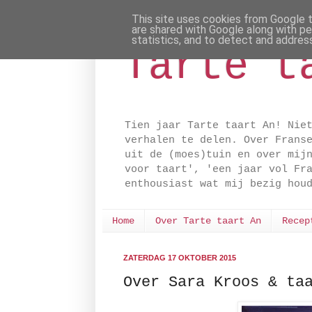
This site uses cookies from Google to
are shared with Google along with pe
statistics, and to detect and addres
Tarte t
Tien jaar Tarte taart An! Nie
verhalen te delen. Over Frans
uit de (moes)tuin en over mij
voor taart', 'een jaar vol Fr
enthousiast wat mij bezig hou
Home
Over Tarte taart An
Recep
ZATERDAG 17 OKTOBER 2015
Over Sara Kroos & ta