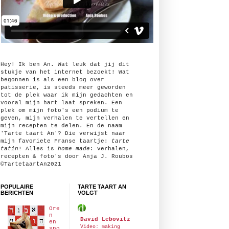
Hey! Ik ben An. Wat leuk dat jij dit
stukje van het internet bezoekt! Wat
begonnen is als een blog over
patisserie, is steeds meer geworden
tot de plek waar ik mijn gedachten en
vooral mijn hart laat spreken. Een
plek om mijn foto's een podium te
geven, mijn verhalen te vertellen en
mijn recepten te delen. En de naam
'Tarte taart An'? Die verwijst naar
mijn favoriete Franse taartje:
tarte
tatin
! Alles is
home-made
: verhalen,
recepten & foto's door Anja J. Roubos
©TartetaartAn2021
POPULAIRE
TARTE TAART AN
BERICHTEN
VOLGT
Ore
n
David Lebovitz
en
Video: making
sno