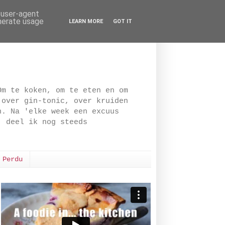
d user-agent
enerate usage
LEARN MORE
GOT IT
Om te koken, om te eten en om
 over gin-tonic, over kruiden
n. Na 'elke week een excuus
, deel ik nog steeds
 Perdu