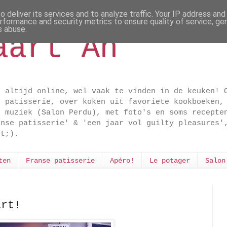
 deliver its services and to analyze traffic. Your IP address an
rformance and security metrics to ensure quality of service, g
s abuse.
aart An
t altijd online, wel vaak te vinden in de keuken! 
e patisserie, over koken uit favoriete kookboeken,
n muziek (Salon Perdu), met foto's en soms recepte
anse patisserie' & 'een jaar vol guilty pleasures'
dt;).
ten
Franse patisserie
Apéro!
Le potager
Salon
art!