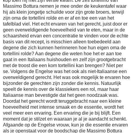
kop toen hij met zijn versie kwam. De zes tortellino van
Massimo Bottura nemen je mee onder de keukentafel waar
hij als klein jongetje schuilde voor zijn grote broers, terwijl
zijn oma de tortellini rolde en er af en toe een van het
tafelblad viel. Het echt ervaren van het gerecht, juist door er
geen overweldigende hoeveelheid van te eten, maar in de
schaarsheid ervan een concentratie te vinden voor de echte
basis van dit recept, is misschien alleen toebedeeld aan
degene die zich kunnen herinneren hoe hun eigen oma de
tortellini rolde? Aan degene die weten hoe het er aan toe
gaat in een Italiaans huishouden en zelf zijn grootgebracht
met de troost die een kom tortellini kan brengen? Niet per
se. Volgens de Engelse was het ook als niet-Italiaanse een
overweldigend gerecht. Het was ook mogelijk te ervaren hoe
bijzonder de gerechten zijn zonder die kennis. Natuurlijk
speelt de kennis over de klassiekers een rol, maar haar
Italiaanse man bevestigde dat het geen noodzaak was.
Doordat het gerecht wordt teruggebracht naar een kleine
hoeveelheid met intense smaak en de essentie, wordt het
veel meer een ervaring. Een ervaring die je bij blijft. Een
moment dat je stilzet en waaraan je al je aandacht schenkt.
Afgaande op de Engelse vrouw, kun je die essentie ervaren
als je openstaat voor de boodschap die Massimo Bottura