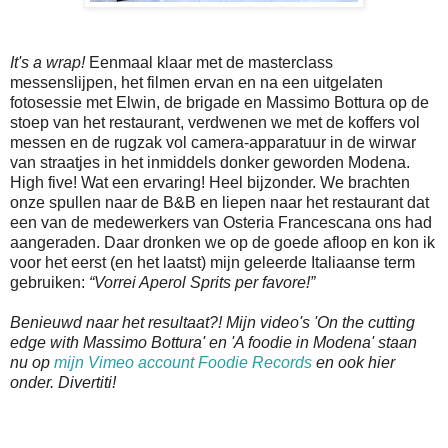
It's a wrap!
Eenmaal klaar met de masterclass
messenslijpen, het filmen ervan en na een uitgelaten
fotosessie met Elwin, de brigade en Massimo Bottura op de
stoep van het restaurant, verdwenen we met de koffers vol
messen en de rugzak vol camera-apparatuur in de wirwar
van straatjes in het inmiddels donker geworden Modena.
High five! Wat een ervaring! Heel bijzonder. We brachten
onze spullen naar de B&B en liepen naar het restaurant dat
een van de medewerkers van Osteria Francescana ons had
aangeraden. Daar dronken we op de goede afloop en kon ik
voor het eerst (en het laatst) mijn geleerde Italiaanse term
gebruiken:
“Vorrei Aperol Sprits per favore!”
Benieuwd naar het resultaat?! Mijn video's 'On the cutting
edge with Massimo Bottura' en 'A foodie in Modena' staan
nu op
mijn Vimeo account Foodie Records
en ook hier
onder. Divertiti!