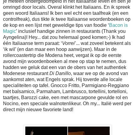
je meteen ondergedompeld in het Italiaanse leven en ben je
omringd door locals. Overal klinkt het Italiaans. En ik spreek
geen woord Italiaans! Ik ben wel echt een taalfreak (en een
controlfreak), dus tikte ik twee Italiaanse woordenboeken op
de kop en een lijst met geweldige tips van foodie ‘
Bacon is
Magic
’ inclusief handige zinnen in restaurants (Thank you
Ayngelina)! Hey... dat zou helemaal goed komen;-) Ik had
één Italiaanse term paraat: ‘
Vorrei
’... wat zoveel betekent als
‘ik wil’ (en dan maar een hoop aanwijzen). Maar in de
rollercoastertrip die Modena heet, vergat ik op de eerste
avond mijn woordenboeken al mee op stap te nemen, dus
hadden we geluk dat een van de obers van het authentiek
Modenese restaurant
Di Danillo
, waar we op de avond van
aankomst aten, wat Engels sprak. Hij toverde alle locale
specialiteiten op tafel. Gnocco Fritto, Parmigiano-Reggiano
met balsamico, Parmaham, Lambrusco, tortellini, tortelloni,
taartjes, Barozzi cake, een met mascarpone gevulde rol en
Nocino, een speciale walnotenlikeur. Oh my... Italië werd per
direct mijn nieuwe favoriete land!