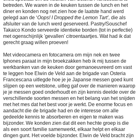
betreden. We waren in de keuken tussen de lunch en het
diner en konden nog net zien hoe de laatste hand werd
gelegd aan de ‘
Oops! I Dropped the Lemon Tart’,
die als
afsluiter van de lunch werd geserveerd. Pastry/Souschef
Takaico Kondo serveerde identieke borden (tot in perfectie)
met ogenschijnlijk 'gevallen' citroentaartjes. Wat had ik dat
gerecht graag willen proeven!
Met videocamera en fotocamera om mijn nek en twee
Iphones paraat in mijn broekzakken heb ik mij tussen de
werkbanken van de keuken door gemanoeuvreerd om vast
te leggen hoe Elwin de Veld aan de brigade van Osteria
Francescana uitlegde hoe je je Japanse messen goed kunt
slijpen op een wetstone, uitleg gaf over de manieren waarop
je je messen goed onderhoudt en zijn kennis deelde over de
verschillende soorten messen en het belang van het snijden
met het mes dat het best voor je werkt. De enorme focus en
aandacht die de brigade had en de interesse om alle
gedeelde kennis te absorberen en eigen te maken was
bijzonder. We konden zien dat dit een hechte groep is die
als een soort familie samenwerkt, elkaar helpt en elkaar
dingen gunt. Het voelde bijzonder. Elwin de Veld bracht zijn