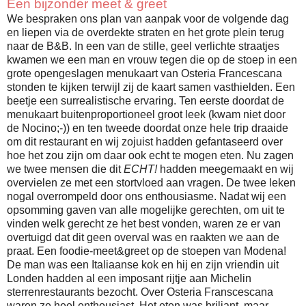
Een bijzonder meet & greet
We bespraken ons plan van aanpak voor de volgende dag
en liepen via de overdekte straten en het grote plein terug
naar de B&B. In een van de stille, geel verlichte straatjes
kwamen we een man en vrouw tegen die op de stoep in een
grote opengeslagen menukaart van Osteria Francescana
stonden te kijken terwijl zij de kaart samen vasthielden. Een
beetje een surrealistische ervaring. Ten eerste doordat de
menukaart buitenproportioneel groot leek (kwam niet door
de Nocino;-)) en ten tweede doordat onze hele trip draaide
om dit restaurant en wij zojuist hadden gefantaseerd over
hoe het zou zijn om daar ook echt te mogen eten. Nu zagen
we twee mensen die dit
ECHT!
hadden meegemaakt en wij
overvielen ze met een stortvloed aan vragen. De twee leken
nogal overrompeld door ons enthousiasme. Nadat wij een
opsomming gaven van alle mogelijke gerechten, om uit te
vinden welk gerecht ze het best vonden, waren ze er van
overtuigd dat dit geen overval was en raakten we aan de
praat. Een foodie-meet&greet op de stoepen van Modena!
De man was een Italiaanse kok en hij en zijn vriendin uit
Londen hadden al een imposant rijtje aan Michelin
sterrenrestaurants bezocht. Over Osteria Franscescana
waren ze heel enthousiast. Het eten was briljant, maar