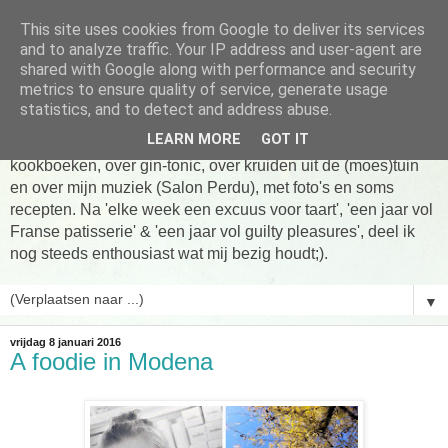
This site uses cookies from Google to deliver its services
Tarte taart An
and to analyze traffic. Your IP address and user-agent are
shared with Google along with performance and security
metrics to ensure quality of service, generate usage
Tien jaar Tarte taart An! Niet altijd online, wel vaak te vinden
statistics, and to detect and address abuse.
in de keuken! Om te koken, om te eten en om verhalen te
LEARN MORE
GOT IT
delen. Over Franse patisserie, over koken uit favoriete
kookboeken, over gin-tonic, over kruiden uit de (moes)tuin
en over mijn muziek (Salon Perdu), met foto's en soms
recepten. Na 'elke week een excuus voor taart', 'een jaar vol
Franse patisserie' & 'een jaar vol guilty pleasures', deel ik
nog steeds enthousiast wat mij bezig houdt;).
▼
vrijdag 8 januari 2016
A foodie in Modena