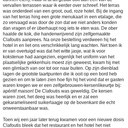
vervallen terrassen waar ik eerder over schreef. Het terras
was onderdeel van een groot, oud, roze hotel. Bij de ingang
van het terras hing een grote menukaart in een etalage, die
zo vervaagd was door de zon dat we niet anders konden
dan vragen of er überhaupt nog iets te eten was. De ober
haalde de kok, die handenwrijvend zijn zelfgemaakte
Clafoutis aanprees. Na onze bestelling verdween hij het
hotel in en liet ons verschrikkelijk lang wachten. Net toen ik
er van overtuigd was dat het witte jasje, wat ik voor
kokstenue had aangezien, eigenlijk het uniform van het
plaatselijke gekkenhuis moest zijn geweest, kwam hij met
een glimlach van oor tot oor naar buiten. Op zijn dienblad
lagen de grootste taartpunten die ik ooit op een bord heb
gezien en om te laten zien hoe fijn hij het vond dat er gasten
waren kregen we er een zelfgebrouwen-kersenlikeurtje bij:
apéritif maison! De Clafoutis was geweldig. De kersen
waren zoet, het deeg was heerlijk en er zat een
gekarameliseerd suikerlaagje op de bovenkant die echt
onweerstaanbaar was.
Toen wij een jaar later terug kwamen voor een nieuwe dosis
Clafoutis bleek dat het restaurant en het hotel het niet