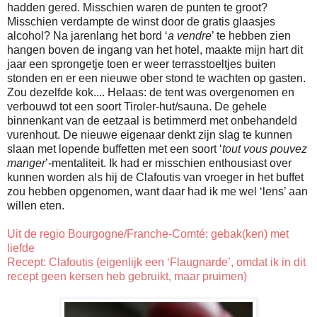
hadden gered. Misschien waren de punten te groot?
Misschien verdampte de winst door de gratis glaasjes
alcohol? Na jarenlang het bord ‘
a vendre
’ te hebben zien
hangen boven de ingang van het hotel, maakte mijn hart dit
jaar een sprongetje toen er weer terrasstoeltjes buiten
stonden en er een nieuwe ober stond te wachten op gasten.
Zou dezelfde kok.... Helaas: de tent was overgenomen en
verbouwd tot een soort Tiroler-hut/sauna. De gehele
binnenkant van de eetzaal is betimmerd met onbehandeld
vurenhout. De nieuwe eigenaar denkt zijn slag te kunnen
slaan met lopende buffetten met een soort ‘
tout vous pouvez
manger
’-mentaliteit. Ik had er misschien enthousiast over
kunnen worden als hij de Clafoutis van vroeger in het buffet
zou hebben opgenomen, want daar had ik me wel ‘lens’ aan
willen eten.
Uit de regio Bourgogne/Franche-Comté: gebak(ken) met
liefde
Recept: Clafoutis (eigenlijk een ‘Flaugnarde’, omdat ik in dit
recept geen kersen heb gebruikt, maar pruimen)