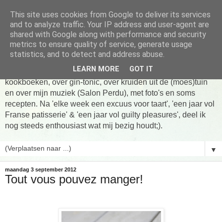
This site uses cookies from Google to deliver its services
Tarte taart An
and to analyze traffic. Your IP address and user-agent are
shared with Google along with performance and security
metrics to ensure quality of service, generate usage
Tien jaar Tarte taart An! Niet altijd online, wel vaak te vinden
statistics, and to detect and address abuse.
in de keuken! Om te koken, om te eten en om verhalen te
LEARN MORE
GOT IT
delen. Over Franse patisserie, over koken uit favoriete
kookboeken, over gin-tonic, over kruiden uit de (moes)tuin
en over mijn muziek (Salon Perdu), met foto's en soms
recepten. Na 'elke week een excuus voor taart', 'een jaar vol
Franse patisserie' & 'een jaar vol guilty pleasures', deel ik
nog steeds enthousiast wat mij bezig houdt;).
▼
maandag 3 september 2012
Tout vous pouvez manger!