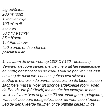
Ingrediënten:
200 ml room
1 vanillestokje
100 ml melk
3 eieren
50 g fijne suiker
85 g bloem
1 el Eau de Vie
450 g pruimen (zonder pit)
poedersuiker
1. verwarm de oven voor op 180º C ( 160 º hetelucht).
Verwarm de room samen met het merg uit het vanillestokje
en breng het tot net aan de kook. Haal de pan van het vuur
en voeg de melk toe. Laat het geheel wat afkoelen.
2. Klop in een kom de eieren, de suiker en de bloem tot een
zachtgele massa. Roer dit door de afgekoelde room. Voeg
de Eau de Vie (of Kirsch) toe en giet het mengsel in een
vaste bakvorm (van ongeveer 23 cm, maar geen springvorm,
want het vloeibare mengsel zal door de vorm heen lopen!).
Leg de gehalveerde pruimen of de ontpitte kersen in de