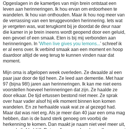
Opgeslagen in de kamertjes van mijn brein ontstaat een
leven aan herinneringen. Ik hou ervan om erdoorheen te
wandelen. Ik hou van onthouden. Maar ik hou nog meer van
de verrassing van een teruggevonden herinnering. Iets wat
je vergeten was, wat terugkomt bij je doordat de deur naar
die kamer in je brein ineens wordt geopend door een geluid,
een gevoel of een smaak. Eten is bij mij verbonden aan
herinneringen. In '
When live gives you lemons...
' schreef ik
er al eens over. Ik verbind smaak aan een moment en hoop
daardoor altijd de weg terug te kunnen vinden naar dat
moment.
Mijn oma is afgelopen week overleden. Ze dwaalde al een
paar jaar door de tijd heen. Ze leed aan dementie. Met haar
97 (bijna 98!) jaren aan herinneringen. Ik kan me niet eens
voorstellen hoeveel herinneringen dat zijn. Ze haalde ze
door elkaar. De tijd ertussen bestond niet meer. Ze sprak
over haar vader alsof hij elk moment binnen kon komen
wandelen. En ze herhaalde vaak wat ze al gezegd had.
Maar dat was niet erg. Als je meer dan 40 jaar een oma mag
hebben, dan is de band sterk genoeg om voorbij de
herkenning te komen. Dan maakt je naam niet veel meer uit,