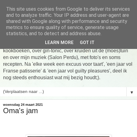
This site uses cookies from Google to deliver its services
Tarte taart An
and to analyze traffic. Your IP address and user-agent are
shared with Google along with performance and security
metrics to ensure quality of service, generate usage
Tien jaar Tarte taart An! Niet altijd online, wel vaak te vinden
statistics, and to detect and address abuse.
in de keuken! Om te koken, om te eten en om verhalen te
LEARN MORE
GOT IT
delen. Over Franse patisserie, over koken uit favoriete
kookboeken, over gin-tonic, over kruiden uit de (moes)tuin
en over mijn muziek (Salon Perdu), met foto's en soms
recepten. Na 'elke week een excuus voor taart', 'een jaar vol
Franse patisserie' & 'een jaar vol guilty pleasures', deel ik
nog steeds enthousiast wat mij bezig houdt;).
▼
woensdag 24 maart 2021
Oma's jam