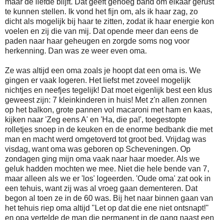
maar de liefde blijft. Dat geeft genoeg band om elkaar gerust
te kunnen stellen. Ik vond het fijn om, als ik haar zag, zo
dicht als mogelijk bij haar te zitten, zodat ik haar energie kon
voelen en zij die van mij. Dat opende meer dan eens de
paden naar haar geheugen en zorgde soms nog voor
herkenning. Dan was ze weer even oma.
Ze was altijd een oma zoals je hoopt dat een oma is. We
gingen er vaak logeren. Het liefst met zoveel mogelijk
nichtjes en neefjes tegelijk! Dat moet eigenlijk best een klus
geweest zijn: 7 kleinkinderen in huis! Met z'n allen zonnen
op het balkon, grote pannen vol macaroni met ham en kaas,
kijken naar 'Zeg eens A' en 'Ha, die pa!', toegestopte
rolletjes snoep in de keuken en de enorme bedbank die met
man en macht werd omgetoverd tot groot bed. Vrijdag was
visdag, want oma was geboren op Scheveningen. Op
zondagen ging mijn oma vaak naar haar moeder. Als we
geluk hadden mochten we mee. Niet die hele bende van 7,
maar alleen als we er 'los' logeerden. 'Oude oma' zat ook in
een tehuis, want zij was al vroeg gaan dementeren. Dat
begon al toen ze in de 60 was. Bij het naar binnen gaan van
het tehuis riep oma altijd "Let op dat die ene niet ontsnapt!"
en opa vertelde de man die permanent in de gang naast een