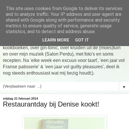
This site uses cookies from Google to deliver its services
Tarte taart An
and to analyze traffic. Your IP address and user-agent are
shared with Google along with performance and security
metrics to ensure quality of service, generate usage
Tien jaar Tarte taart An! Niet altijd online, wel vaak te vinden
statistics, and to detect and address abuse.
in de keuken! Om te koken, om te eten en om verhalen te
LEARN MORE
GOT IT
delen. Over Franse patisserie, over koken uit favoriete
kookboeken, over gin-tonic, over kruiden uit de (moes)tuin
en over mijn muziek (Salon Perdu), met foto's en soms
recepten. Na 'elke week een excuus voor taart', 'een jaar vol
Franse patisserie' & 'een jaar vol guilty pleasures', deel ik
nog steeds enthousiast wat mij bezig houdt;).
▼
vrijdag 21 februari 2014
Restaurantday bij Denise kookt!