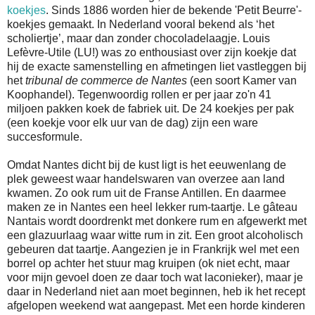
koekjes
. Sinds 1886 worden hier de bekende 'Petit Beurre'-
koekjes gemaakt. In Nederland vooral bekend als ‘het
scholiertje’, maar dan zonder chocoladelaagje. Louis
Lefèvre-Utile (LU!) was zo enthousiast over zijn koekje dat
hij de exacte samenstelling en afmetingen liet vastleggen bij
het
tribunal de commerce de Nantes
(een soort Kamer van
Koophandel). Tegenwoordig rollen er per jaar zo'n 41
miljoen pakken koek de fabriek uit. De 24 koekjes per pak
(een koekje voor elk uur van de dag) zijn een ware
succesformule.
Omdat Nantes dicht bij de kust ligt is het eeuwenlang de
plek geweest waar handelswaren van overzee aan land
kwamen. Zo ook rum uit de Franse Antillen. En daarmee
maken ze in Nantes een heel lekker rum-taartje. Le gâteau
Nantais wordt doordrenkt met donkere rum en afgewerkt met
een glazuurlaag waar witte rum in zit. Een groot alcoholisch
gebeuren dat taartje. Aangezien je in Frankrijk wel met een
borrel op achter het stuur mag kruipen (ok niet echt, maar
voor mijn gevoel doen ze daar toch wat laconieker), maar je
daar in Nederland niet aan moet beginnen, heb ik het recept
afgelopen weekend wat aangepast. Met een horde kinderen