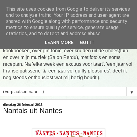
This site uses cookies from Google to deliver its services
Tarte taart An
and to analyze traffic. Your IP address and user-agent are
shared with Google along with performance and security
metrics to ensure quality of service, generate usage
Tien jaar Tarte taart An! Niet altijd online, wel vaak te vinden
statistics, and to detect and address abuse.
in de keuken! Om te koken, om te eten en om verhalen te
LEARN MORE
GOT IT
delen. Over Franse patisserie, over koken uit favoriete
kookboeken, over gin-tonic, over kruiden uit de (moes)tuin
en over mijn muziek (Salon Perdu), met foto's en soms
recepten. Na 'elke week een excuus voor taart', 'een jaar vol
Franse patisserie' & 'een jaar vol guilty pleasures', deel ik
nog steeds enthousiast wat mij bezig houdt;).
▼
dinsdag 26 februari 2013
Nantais uit Nantes