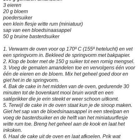
3 eieren
20 g bloem
poedersuiker
een klein flesje witte rum (miniatuur)
sap van een bloedsinaasappel
50 g bruine basterdsuiker
1. Verwarm de oven voor op 170º C (155º hetelucht) en vet
een springvorm in. Bekleed de springvorm met bakpapier.
2. Klop de boter met de 150 g suiker tot een romig mengsel.
3. Voeg de gemalen amandelen toe en vervolgens één voor
één de eieren en de bloem. Mix het geheel goed door en
giet het in de springvorm.
4. Bak de cake in het midden van de oven, gedurende 30
minuten tot de bovenkant mooi bruin wordt en een
satéprikker die je erin steekt er weer schoon uitkomt.
5. Terwijl de cake in de oven staat kun je de siroop maken.
Giet het sap van de bloedsinaasappel in een steelpan en
voeg de basterdsuiker en de helft van het miniatuurflesje
witte rum toe. Breng het geheel aan de kook en laat het
inkoken.
6. Haal de cake uit de oven en laat afkoelen. Prik wat