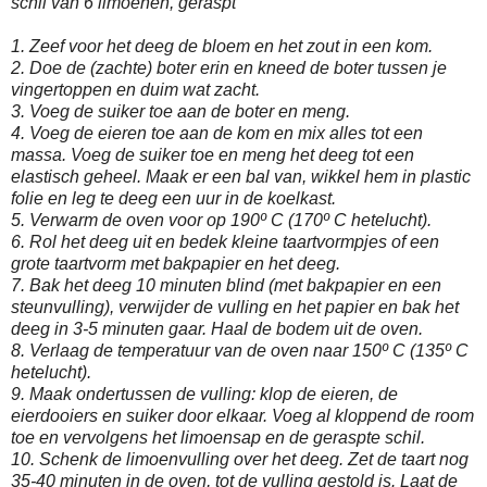
schil van 6 limoenen, geraspt
1. Zeef voor het deeg de bloem en het zout in een kom.
2. Doe de (zachte) boter erin en kneed de boter tussen je
vingertoppen en duim wat zacht.
3. Voeg de suiker toe aan de boter en meng.
4. Voeg de eieren toe aan de kom en mix alles tot een
massa. Voeg de suiker toe en meng het deeg tot een
elastisch geheel. Maak er een bal van, wikkel hem in plastic
folie en leg te deeg een uur in de koelkast.
5. Verwarm de oven voor op 190º C (170º C hetelucht).
6. Rol het deeg uit en bedek kleine taartvormpjes of een
grote taartvorm met bakpapier en het deeg.
7. Bak het deeg 10 minuten blind (met bakpapier en een
steunvulling), verwijder de vulling en het papier en bak het
deeg in 3-5 minuten gaar. Haal de bodem uit de oven.
8. Verlaag de temperatuur van de oven naar 150º C (135º C
hetelucht).
9. Maak ondertussen de vulling: klop de eieren, de
eierdooiers en suiker door elkaar. Voeg al kloppend de room
toe en vervolgens het limoensap en de geraspte schil.
10. Schenk de limoenvulling over het deeg. Zet de taart nog
35-40 minuten in de oven, tot de vulling gestold is. Laat de