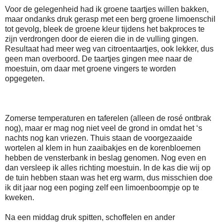
Voor de gelegenheid had ik groene taartjes willen bakken,
maar ondanks druk gerasp met een berg groene limoenschil
tot gevolg, bleek de groene kleur tijdens het bakproces te
zijn verdrongen door de eieren die in de vulling gingen.
Resultaat had meer weg van citroentaartjes, ook lekker, dus
geen man overboord. De taartjes gingen mee naar de
moestuin, om daar met groene vingers te worden
opgegeten.
Zomerse temperaturen en taferelen (alleen de rosé ontbrak
nog), maar er mag nog niet veel de grond in omdat het ‘s
nachts nog kan vriezen. Thuis staan de voorgezaaide
wortelen al klem in hun zaaibakjes en de korenbloemen
hebben de vensterbank in beslag genomen. Nog even en
dan versleep ik alles richting moestuin. In de kas die wij op
de tuin hebben staan was het erg warm, dus misschien doe
ik dit jaar nog een poging zelf een limoenboompje op te
kweken.
Na een middag druk spitten, schoffelen en ander