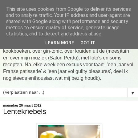
This site uses cookies from Google to deliver its services
Tarte taart An
and to analyze traffic. Your IP address and user-agent are
shared with Google along with performance and security
metrics to ensure quality of service, generate usage
Tien jaar Tarte taart An! Niet altijd online, wel vaak te vinden
statistics, and to detect and address abuse.
in de keuken! Om te koken, om te eten en om verhalen te
LEARN MORE
GOT IT
delen. Over Franse patisserie, over koken uit favoriete
kookboeken, over gin-tonic, over kruiden uit de (moes)tuin
en over mijn muziek (Salon Perdu), met foto's en soms
recepten. Na 'elke week een excuus voor taart', 'een jaar vol
Franse patisserie' & 'een jaar vol guilty pleasures', deel ik
nog steeds enthousiast wat mij bezig houdt;).
▼
maandag 26 maart 2012
Lentekriebels