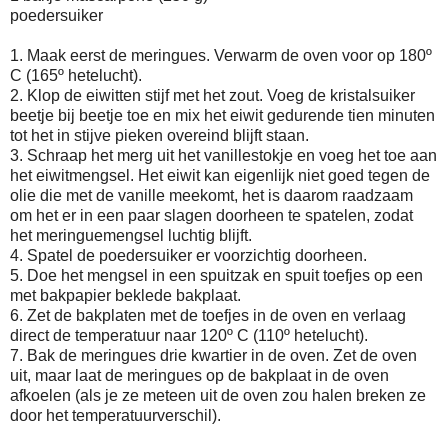
poedersuiker
1. Maak eerst de meringues. Verwarm de oven voor op 180º
C (165º hetelucht).
2. Klop de eiwitten stijf met het zout. Voeg de kristalsuiker
beetje bij beetje toe en mix het eiwit gedurende tien minuten
tot het in stijve pieken overeind blijft staan.
3. Schraap het merg uit het vanillestokje en voeg het toe aan
het eiwitmengsel. Het eiwit kan eigenlijk niet goed tegen de
olie die met de vanille meekomt, het is daarom raadzaam
om het er in een paar slagen doorheen te spatelen, zodat
het meringuemengsel luchtig blijft.
4. Spatel de poedersuiker er voorzichtig doorheen.
5. Doe het mengsel in een spuitzak en spuit toefjes op een
met bakpapier beklede bakplaat.
6. Zet de bakplaten met de toefjes in de oven en verlaag
direct de temperatuur naar 120º C (110º hetelucht).
7. Bak de meringues drie kwartier in de oven. Zet de oven
uit, maar laat de meringues op de bakplaat in de oven
afkoelen (als je ze meteen uit de oven zou halen breken ze
door het temperatuurverschil).