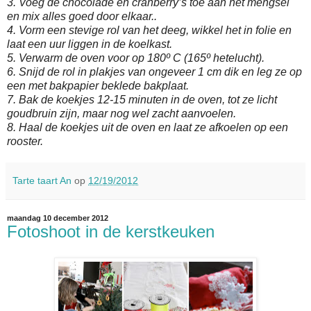
3. Voeg de chocolade en cranberry’s toe aan het mengsel
en mix alles goed door elkaar..
4. Vorm een stevige rol van het deeg, wikkel het in folie en
laat een uur liggen in de koelkast.
5. Verwarm de oven voor op 180º C (165º hetelucht).
6. Snijd de rol in plakjes van ongeveer 1 cm dik en leg ze op
een met bakpapier beklede bakplaat.
7. Bak de koekjes 12-15 minuten in de oven, tot ze licht
goudbruin zijn, maar nog wel zacht aanvoelen.
8. Haal de koekjes uit de oven en laat ze afkoelen op een
rooster.
Tarte taart An
op
12/19/2012
maandag 10 december 2012
Fotoshoot in de kerstkeuken