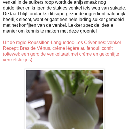
venkel in de suikersiroop wordt de anijssmaak nog
duidelijker en krijgen de stukjes venkel iets weg van sukade.
De taart blijft ondanks dit supergezonde ingrediënt natuurlijk
heerlijk slecht, want er gaat een hele lading suiker gemoeid
met het konfijten van de venkel. Lekker zoet; de ideale
manier om kennis te maken met deze groente!
Uit de regio Roussillon-Languedoc-Les Cévennes: venkel
Recept: Bras de Vénus, crème légère au fenouil confit
(oftewel: een gerolde venkeltaart met crème en gekonfijte
venkelstukjes)