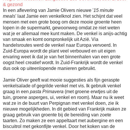
& gezond
In een aflevering van Jamie Olivers nieuwe '
15 minute
meals
' laat Jamie een venkelknol zien. Het schijnt dat veel
mensen met een grote boog om deze mooie groente heen
lopen in de supermarkt, gewoonweg omdat ze niet weten
wat je er allemaal mee kunt maken. De venkel is anijs-achtig
van smaak en komt oorspronkelijk uit Azië. Via
handelsroutes werd de venkel naar Europa vervoerd. In
Zuid-Europa wordt de plant veel verbouwd en uit eigen
ervaring weet ik dat je van het binnenhalen van een grote
oogst heel creatief wordt. In Zuid-Frankrijk wordt de venkel
dus ook op uiteenlopende manieren gebruikt.
Jamie Oliver geeft wat mooie suggesties als fijn geraspte
venkelsalade of gegrilde venkel met vis. Ik gebruik venkel
graag in een
pasta Primavera
(met groene erwtjes uit de
tuin, groene asperges, ui, venkel en room). Maar nu ik weet
wat ze in de buurt van Perpignan met venkel doen, zie ik
nieuwe mogelijkheden. In dit gebied van Frankrijk maken ze
graag gebruik van groente bij de bereiding van zoete
taarten. Zo maken ze een appeltaart met aubergine en een
biscuitrol met gekonfijte venkel. Door het koken van de