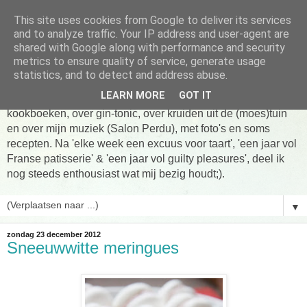
This site uses cookies from Google to deliver its services
Tarte taart An
and to analyze traffic. Your IP address and user-agent are
shared with Google along with performance and security
metrics to ensure quality of service, generate usage
Tien jaar Tarte taart An! Niet altijd online, wel vaak te vinden
statistics, and to detect and address abuse.
in de keuken! Om te koken, om te eten en om verhalen te
LEARN MORE
GOT IT
delen. Over Franse patisserie, over koken uit favoriete
kookboeken, over gin-tonic, over kruiden uit de (moes)tuin
en over mijn muziek (Salon Perdu), met foto's en soms
recepten. Na 'elke week een excuus voor taart', 'een jaar vol
Franse patisserie' & 'een jaar vol guilty pleasures', deel ik
nog steeds enthousiast wat mij bezig houdt;).
▼
zondag 23 december 2012
Sneeuwwitte meringues