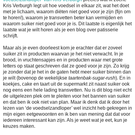
Kris Verburgh legt uit hoe voedsel in elkaar zit, wat het doet
met je lichaam, waarom diëten niet goed voor je zijn (fijn om
te horen!), waarom je transvetten beter kan vermijden en
waarom suiker niet goed voor je is. Dit laatste is eigenlijk het
laatste wat je wilt horen als je een blog over patisserie
schrijft.
Maar als je even doorleest kom je erachter dat er zoveel
suiker zit in producten waarvan je het niet verwacht. In je
brood, in vruchtensapjes en in producten waar met grote
letters op staat geschreven dat ze goed voor je zijn. Zo krijg
je zonder dat je het in de gaten hebt meer suiker binnen dan
je wilt (bovenop de wekelijkse
taartenbak-sugar-rush
). En in
koekjes, cake en taart uit de supermarkt zit naast suiker ook
nog eens een hele lading transvetten. Nu is dit blog niet echt
de uitgelezen plek om te pleiten voor het bannen van suiker
en dat ben ik ook niet van plan. Maar ik denk dat ik door het
lezen van ‘de voedselzandloper’ wel inzicht heb gekregen in
mijn eigen eetgewoonten en ik ben van mening dat dat voor
iedereen interessant kan zijn. Als je weet wat je eet, kun je
keuzes maken.