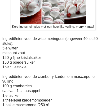
Kerstige schuimpjes met een heerlijke vulling: merry x-mas!
Ingrediënten voor de witte meringues (ongeveer 40 tot 50
stuks):
5 eiwitten
mespunt zout
150 g fijne kristalsuiker
150 g poedersuiker
1 vanillestokje
Ingrediënten voor de cranberry-kardemom-mascarpone-
vulling:
100 g cranberries
sap van 1 sinaasappel
1 el suiker
1 theelepel kardemompoeder
1 bakje mascarpone (250 g)