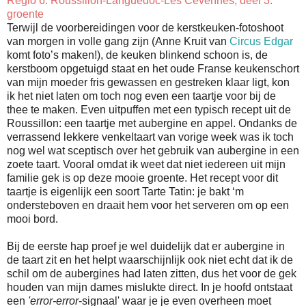
Regio 6: Roussillon-Languedoc-Les Cévennes, deel 3:
groente
Terwijl de voorbereidingen voor de kerstkeuken-fotoshoot
van morgen in volle gang zijn (Anne Kruit van
Circus Edgar
komt foto’s maken!), de keuken blinkend schoon is, de
kerstboom opgetuigd staat en het oude Franse keukenschort
van mijn moeder fris gewassen en gestreken klaar ligt, kon
ik het niet laten om toch nog even een taartje voor bij de
thee te maken. Even uitpuffen met een typisch recept uit de
Roussillon: een taartje met aubergine en appel. Ondanks de
verrassend lekkere venkeltaart van vorige week was ik toch
nog wel wat sceptisch over het gebruik van aubergine in een
zoete taart. Vooral omdat ik weet dat niet iedereen uit mijn
familie gek is op deze mooie groente. Het recept voor dit
taartje is eigenlijk een soort Tarte Tatin: je bakt ‘m
ondersteboven en draait hem voor het serveren om op een
mooi bord.
Bij de eerste hap proef je wel duidelijk dat er aubergine in
de taart zit en het helpt waarschijnlijk ook niet echt dat ik de
schil om de aubergines had laten zitten, dus het voor de gek
houden van mijn dames mislukte direct. In je hoofd ontstaat
een
'error-error
-signaal' waar je je even overheen moet