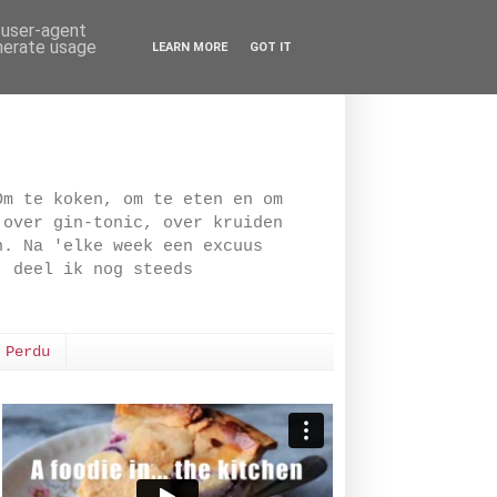
d user-agent
enerate usage
LEARN MORE
GOT IT
Om te koken, om te eten en om
 over gin-tonic, over kruiden
n. Na 'elke week een excuus
, deel ik nog steeds
 Perdu