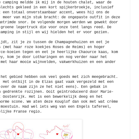
e camping meldde ik mij in de houten chalet, waar de
Slechts gekleed in een kort spijkerbroekje, inclusief
t een totaal onverstaanbaar accent, wees hij ons de
j meer van mijn stuk bracht: de ongepaste outfit in deze
getrimde snor. De volgende morgen werden we gewekt door
 groene legertruck die voor onze tent langs reed. De
camping in stijl en wij hielden het er voor gezien.
ijdt, zit je zo tussen de Champagnehuizen en eet je
s (met haar roze koekjes Roses de Reims) en hoger
rce-koeien tegen en eet je heerlijke Chaource kaas, kom
ey, kom je door Lotharingen en nog verder naar het
 met haar mooie wijnvelden, vakwerkhuizen en een ander
 het gebied hebben ook veel goeds met zich meegebracht.
. Het ontbijt in de Elzas gaat vaak vergezeld met een
 over de naam zijn ze het niet eens). Een gebak in
h gedrenkte rozijnen. Ooit geïntroduceerd door Marie-
t Oostenrijk. Het is een bewerkelijk deeg en het
norme scone. We aten deze Kouglof dan ook met wat crème
 moestuin. Had wel iets weg van een Engels tafereel,
elijke Franse regio.