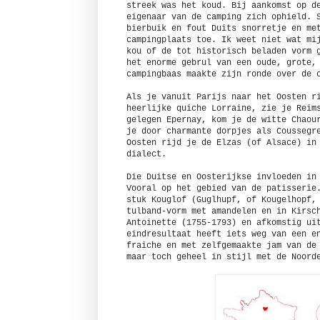
streek was het koud. Bij aankomst op d
eigenaar van de camping zich ophield. 
bierbuik en fout Duits snorretje en me
campingplaats toe. Ik weet niet wat mi
kou of de tot historisch beladen vorm 
het enorme gebrul van een oude, grote,
campingbaas maakte zijn ronde over de 
Als je vanuit Parijs naar het Oosten r
heerlijke quiche Lorraine, zie je Reim
gelegen Epernay, kom je de witte Chaou
je door charmante dorpjes als Coussegr
Oosten rijd je de Elzas (of Alsace) in
dialect.
Die Duitse en Oosterijkse invloeden in
Vooral op het gebied van de patisserie
stuk Kouglof (Guglhupf, of Kougelhopf,
tulband-vorm met amandelen en in Kirsc
Antoinette (1755-1793) en afkomstig ui
eindresultaat heeft iets weg van een e
fraiche en met zelfgemaakte jam van de
maar toch geheel in stijl met de Noord