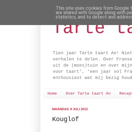
This site uses cookies from Google to
are shared with Google along with pe
statistics, and to detect and addres
Tarte t
Tien jaar Tarte taart An! Nie
verhalen te delen. Over Frans
uit de (moes)tuin en over mij
voor taart', 'een jaar vol Fr
enthousiast wat mij bezig hou
Home
Over Tarte taart An
Recep
MAANDAG 9 JULI 2012
Kouglof