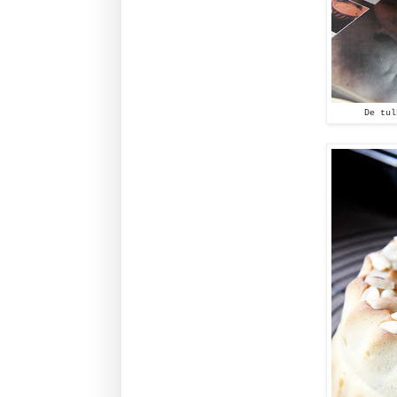
De tul