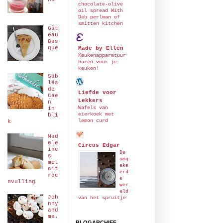
chocolate-olive
oil spread With
Deb perlman of
smitten kitchen
Gât
eau
Bas
que
Made by Ellen
Keukenapparatuur
huren voor je
keuken!
Sab
lés
de
Liefde voor
Cae
Lekkers
n
Wafels van
in
eierkoek met
bli
lemon curd
k
Mad
ele
Circus Edgar
ine
De
s
omg
met
eke
cit
erd
roe
e
nvulling
wer
eld
Joh
van het spruitje
nny
and
me.
BLOGARCHIEF