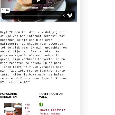
Hey! Ik ben An. Wat leuk dat jij dit
stukje van het internet bezoekt! Wat
begonnen is als een blog over
patisserie, is steeds meer geworden
tot de plek waar ik mijn gedachten en
vooral mijn hart laat spreken. Een
plek om mijn foto's een podium te
geven, mijn verhalen te vertellen en
mijn recepten te delen. En de naam
'Tarte taart An'? Die verwijst naar
mijn favoriete Franse taartje:
tarte
tatin
! Alles is
home-made
: verhalen,
recepten & foto's door Anja J. Roubos
©TartetaartAn2021
POPULAIRE
TARTE TAART AN
BERICHTEN
VOLGT
Fam
ili
David Lebovitz
eba
Video: making
nd