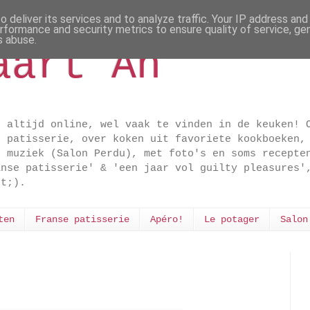
 deliver its services and to analyze traffic. Your IP address an
rformance and security metrics to ensure quality of service, g
s abuse.
aart An
t altijd online, wel vaak te vinden in de keuken! 
e patisserie, over koken uit favoriete kookboeken,
n muziek (Salon Perdu), met foto's en soms recepte
anse patisserie' & 'een jaar vol guilty pleasures'
dt;).
ten
Franse patisserie
Apéro!
Le potager
Salon