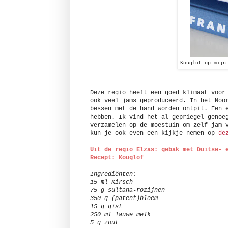
Kouglof op mijn
Deze regio heeft een goed klimaat voor
ook veel jams geproduceerd. In het Noo
bessen met de hand worden ontpit. Een 
hebben. Ik vind het al gepriegel
genoe
verzamelen op de moestuin om zelf jam 
kun je ook even een kijkje nemen op
de
Uit de regio Elzas: gebak met Duitse- 
Recept: Kouglof
Ingrediënten:
15 ml Kirsch
75 g sultana-rozijnen
350 g (patent)bloem
15 g gist
250 ml lauwe melk
5 g zout