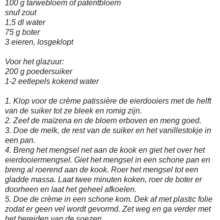
100 g tarwebloem of patentbloem
snuf zout
1,5 dl water
75 g boter
3 eieren, losgeklopt
Voor het glazuur:
200 g poedersuiker
1-2 eetlepels kokend water
1. Klop voor de crème patissière de eierdooiers met de helft
van de suiker tot ze bleek en romig zijn.
2. Zeef de maïzena en de bloem erboven en meng goed.
3. Doe de melk, de rest van de suiker en het vanillestokje in
een pan.
4. Breng het mengsel net aan de kook en giet het over het
eierdooiermengsel. Giet het mengsel in een schone pan en
breng al roerend aan de kook. Roer het mengsel tot een
gladde massa. Laat twee minuten koken, roer de boter er
doorheen en laat het geheel afkoelen.
5. Doe de crème in een schone kom. Dek af met plastic folie
zodat er geen vel wordt gevormd. Zet weg en ga verder met
het bereiden van de soezen.