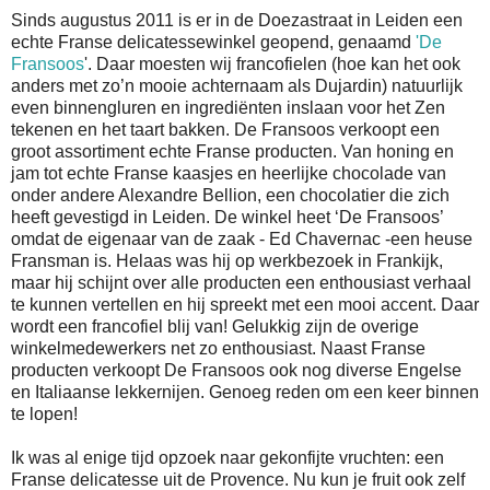
Sinds augustus 2011 is er in de Doezastraat in Leiden een
echte Franse delicatessewinkel geopend, genaamd
'De
Fransoos
'. Daar moesten wij francofielen (hoe kan het ook
anders met zo’n mooie achternaam als Dujardin) natuurlijk
even binnengluren en ingrediënten inslaan voor het Zen
tekenen en het taart bakken. De Fransoos verkoopt een
groot assortiment echte Franse producten. Van honing en
jam tot echte Franse kaasjes en heerlijke chocolade van
onder andere Alexandre Bellion, een chocolatier die zich
heeft gevestigd in Leiden. De winkel heet ‘De Fransoos’
omdat de eigenaar van de zaak - Ed Chavernac -een heuse
Fransman is. Helaas was hij op werkbezoek in Frankijk,
maar hij schijnt over alle producten een enthousiast verhaal
te kunnen vertellen en hij spreekt met een mooi accent. Daar
wordt een francofiel blij van! Gelukkig zijn de overige
winkelmedewerkers net zo enthousiast. Naast Franse
producten verkoopt De Fransoos ook nog diverse Engelse
en Italiaanse lekkernijen. Genoeg reden om een keer binnen
te lopen!
Ik was al enige tijd opzoek naar gekonfijte vruchten: een
Franse delicatesse uit de Provence. Nu kun je fruit ook zelf