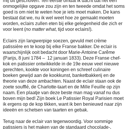
mij uit geschoven. Ten eerste omdat ik dacht dat het een
onmogelijke opgave zou zijn en ten tweede omdat het soms
goed is om niet te weten hoe je iets moet maken. De kans
bestaat dat we, nu ik wel weet hoe ze gemaakt moeten
worden, eclairs zullen eten bij elke gelegenheid die zich er
voor leent (
no matter what
, tijd voor eclairs!).
Eclairs zijn langwerpige soezen, gevuld met crème
patissière en te koop bij elke Franse bakker. De eclair is
waarschijnlijk ooit bedacht door Marie-Antoine Carême
(Parijs, 8 juni 1784 – 12 januari 1833). Deze Franse chef-
kok en patissier ontwikkelde in de 19e eeuw veel nieuwe
gerechten, kookte voor koningen en schreef culinaire
boeken gewijd aan de kookkunst, banketbakkerij en de
theorie van deze ambachten. Naast de eclair staan ook de
zoete soufflé, de Charlotte-taart en de Mille Feuille op zijn
naam. Een plaatje van deze beste man mag vanaf nu dus
boven mijn bed! Zijn boek Le Patissier Royal Parisien moet
ik ergens op de kop tikken, want ik ben benieuwd naar zijn
ideeën en schetsen van taarten en gebak.
Terug naar de eclair van tegenwoordig. Voor sommige
patissiers is het maken van de standaard chocolade-,