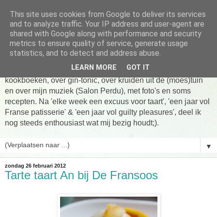
This site uses cookies from Google to deliver its services
Tarte taart An
and to analyze traffic. Your IP address and user-agent are
shared with Google along with performance and security
metrics to ensure quality of service, generate usage
Tien jaar Tarte taart An! Niet altijd online, wel vaak te vinden
statistics, and to detect and address abuse.
in de keuken! Om te koken, om te eten en om verhalen te
LEARN MORE
GOT IT
delen. Over Franse patisserie, over koken uit favoriete
kookboeken, over gin-tonic, over kruiden uit de (moes)tuin
en over mijn muziek (Salon Perdu), met foto's en soms
recepten. Na 'elke week een excuus voor taart', 'een jaar vol
Franse patisserie' & 'een jaar vol guilty pleasures', deel ik
nog steeds enthousiast wat mij bezig houdt;).
▼
zondag 26 februari 2012
Tarte taart An bij De Fransoos