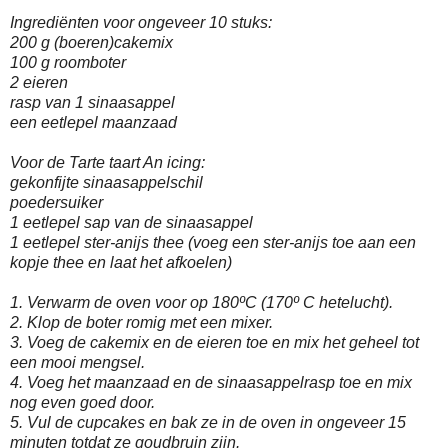
Ingrediënten voor ongeveer 10 stuks:
200 g (boeren)cakemix
100 g roomboter
2 eieren
rasp van 1 sinaasappel
een eetlepel maanzaad
Voor de Tarte taart An icing:
gekonfijte sinaasappelschil
poedersuiker
1 eetlepel sap van de sinaasappel
1 eetlepel ster-anijs thee (voeg een ster-anijs toe aan een
kopje thee en laat het afkoelen)
1. Verwarm de oven voor op 180ºC (170º C hetelucht).
2. Klop de boter romig met een mixer.
3. Voeg de cakemix en de eieren toe en mix het geheel tot
een mooi mengsel.
4. Voeg het maanzaad en de sinaasappelrasp toe en mix
nog even goed door.
5. Vul de cupcakes en bak ze in de oven in ongeveer 15
minuten totdat ze goudbruin zijn.