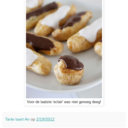
Voor de laatste 'eclair' was niet genoeg deeg!
Tarte taart An
op
2/19/2012