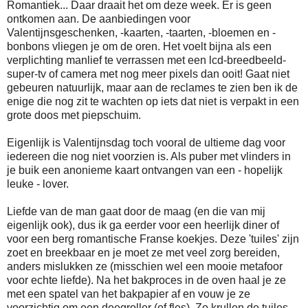
Romantiek... Daar draait het om deze week. Er is geen
ontkomen aan. De aanbiedingen voor
Valentijnsgeschenken, -kaarten, -taarten, -bloemen en -
bonbons vliegen je om de oren. Het voelt bijna als een
verplichting manlief te verrassen met een lcd-breedbeeld-
super-tv of camera met nog meer pixels dan ooit! Gaat niet
gebeuren natuurlijk, maar aan de reclames te zien ben ik de
enige die nog zit te wachten op iets dat niet is verpakt in een
grote doos met piepschuim.
Eigenlijk is Valentijnsdag toch vooral de ultieme dag voor
iedereen die nog niet voorzien is. Als puber met vlinders in
je buik een anonieme kaart ontvangen van een - hopelijk
leuke - lover.
Liefde van de man gaat door de maag (en die van mij
eigenlijk ook), dus ik ga eerder voor een heerlijk diner of
voor een berg romantische Franse koekjes. Deze 'tuiles' zijn
zoet en breekbaar en je moet ze met veel zorg bereiden,
anders mislukken ze (misschien wel een mooie metafoor
voor echte liefde). Na het bakproces in de oven haal je ze
met een spatel van het bakpapier af en vouw je ze
voorzichtig om een deegroller (of fles). Zo krullen de tuiles