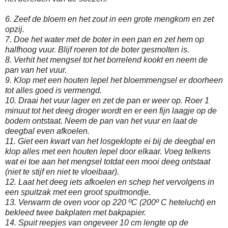
6. Zeef de bloem en het zout in een grote mengkom en zet
opzij.
7. Doe het water met de boter in een pan en zet hem op
halfhoog vuur. Blijf roeren tot de boter gesmolten is.
8. Verhit het mengsel tot het borrelend kookt en neem de
pan van het vuur.
9. Klop met een houten lepel het bloemmengsel er doorheen
tot alles goed is vermengd.
10. Draai het vuur lager en zet de pan er weer op. Roer 1
minuut tot het deeg droger wordt en er een fijn laagje op de
bodem ontstaat. Neem de pan van het vuur en laat de
deegbal even afkoelen.
11. Giet een kwart van het losgeklopte ei bij de deegbal en
klop alles met een houten lepel door elkaar. Voeg telkens
wat ei toe aan het mengsel totdat een mooi deeg ontstaat
(niet te stijf en niet te vloeibaar).
12. Laat het deeg iets afkoelen en schep het vervolgens in
een spuitzak met een groot spuitmondje.
13. Verwarm de oven voor op 220 ºC (200º C hetelucht) en
bekleed twee bakplaten met bakpapier.
14. Spuit reepjes van ongeveer 10 cm lengte op de