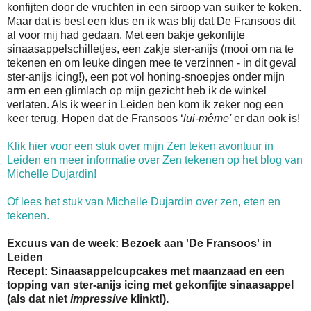
konfijten door de vruchten in een siroop van suiker te koken.
Maar dat is best een klus en ik was blij dat De Fransoos dit
al voor mij had gedaan. Met een bakje gekonfijte
sinaasappelschilletjes, een zakje ster-anijs (mooi om na te
tekenen en om leuke dingen mee te verzinnen - in dit geval
ster-anijs icing!), een pot vol honing-snoepjes onder mijn
arm en een glimlach op mijn gezicht heb ik de winkel
verlaten. Als ik weer in Leiden ben kom ik zeker nog een
keer terug. Hopen dat de Fransoos ‘
lui-même'
er dan ook is!
Klik hier voor een stuk over mijn Zen teken avontuur in
Leiden en meer informatie over Zen tekenen op het blog van
Michelle Dujardin!
Of lees het stuk van Michelle Dujardin over zen, eten en
tekenen.
Excuus van de week: Bezoek aan 'De Fransoos' in
Leiden
Recept: Sinaasappelcupcakes met maanzaad en een
topping van ster-anijs icing met gekonfijte sinaasappel
(als dat niet
impressive
klinkt!).