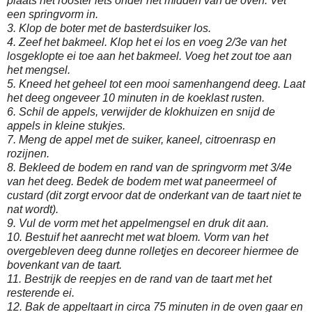
plaats het rooster iets onder het midden van de oven. Vet
een springvorm in.
3. Klop de boter met de basterdsuiker los.
4. Zeef het bakmeel. Klop het ei los en voeg 2/3e van het
losgeklopte ei toe aan het bakmeel. Voeg het zout toe aan
het mengsel.
5. Kneed het geheel tot een mooi samenhangend deeg. Laat
het deeg ongeveer 10 minuten in de koeklast rusten.
6. Schil de appels, verwijder de klokhuizen en snijd de
appels in kleine stukjes.
7. Meng de appel met de suiker, kaneel, citroenrasp en
rozijnen.
8. Bekleed de bodem en rand van de springvorm met 3/4e
van het deeg. Bedek de bodem met wat paneermeel of
custard (dit zorgt ervoor dat de onderkant van de taart niet te
nat wordt).
9. Vul de vorm met het appelmengsel en druk dit aan.
10. Bestuif het aanrecht met wat bloem. Vorm van het
overgebleven deeg dunne rolletjes en decoreer hiermee de
bovenkant van de taart.
11. Bestrijk de reepjes en de rand van de taart met het
resterende ei.
12. Bak de appeltaart in circa 75 minuten in de oven gaar en