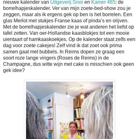
nieuwe kalender van
Uitgeverij Snor
en
Kamer 465
: de
borrelhapjeskalender. Ver van mijn zoete-bed-show zou je
zeggen, maar als ik ergens gek op ben is het borrelen. Een
glas Merlot met stukjes Franse kaas of pinda’s en olijven.
Met de borrelhapjeskalender zie je wat anderen het liefst op
tafel zetten. Van oer-Hollandse kaasblokjes tot een mooie
uientaart of hamkaaskoekjes. Op de kalender staat zelfs een
dag voor zoete cakejes! Zelf vind ik dat zoet ook prima
samen gaat met bubbels. In Reims dopen ze graag een
soort roze lange vingers (Roses de Reims) in de
Champagne, dus witte wijn met cake is misschien ook geen
gek idee?