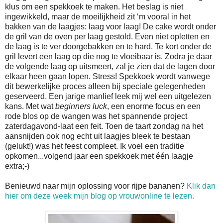
klus om een spekkoek te maken. Het beslag is niet
ingewikkeld, maar de moeilijkheid zit ‘m vooral in het
bakken van de laagjes: laag voor laag! De cake wordt onder
de gril van de oven per laag gestold. Even niet opletten en
de laag is te ver doorgebakken en te hard. Te kort onder de
gril levert een laag op die nog te vloeibaar is. Zodra je daar
de volgende laag op uitsmeert, zal je zien dat de lagen door
elkaar heen gaan lopen. Stress! Spekkoek wordt vanwege
dit bewerkelijke proces alleen bij speciale gelegenheden
geserveerd. Een jarige manlief leek mij wel een uitgelezen
kans. Met wat
beginners luck
, een enorme focus en een
rode blos op de wangen was het spannende project
zaterdagavond-laat een feit. Toen de taart zondag na het
aansnijden ook nog echt uit laagjes bleek te bestaan
(gelukt!) was het feest compleet. Ik voel een traditie
opkomen...volgend jaar een spekkoek met één laagje
extra;-)
Benieuwd naar mijn oplossing voor rijpe bananen?
Klik dan
hier om deze week mijn blog op vrouwonline te lezen.