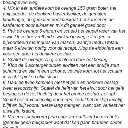
beslag even weg.
4. Mix in een andere kom de overige 150 gram boter, het
anijspoeder, de donkere basterdsuiker, de gemalen
kruidnagel, de gemalen nootmuskaat, het kaneel en de
kardemom door elkaar en mix dit geheel goed door.
5. Pak de overige 6 eieren en scheid het eigeel weer van het
eiwit. Deze hoeveelheid eiwit kun je wegzetten (en er
bijvoorbeeld meringues van maken) want je hebt in totaal
maar 6 eiwitten nodig voor dit recept. Klop de eidooiers een
voor een door het donkere beslag.
6. Spatel de overige 75 gram bloem door het beslag.
7. Klop de 6 achtergehouden eiwitten met een snufje zout
schuimig en stijf in een schone, vetvrije kom, tot het schuim
in zachte pieken blijft staan.
8. Haal de twee kommen met het gele en donkere beslag
weer tevoorschijn. Spatel de helft van het eiwit door het gele
beslag en de rest luchtig door het bruine beslag. Let op!
Spatel het er voorzichtig doorheen, zodat het beslag luchtig
blijft en blijf vooral niet te lang mengen, want dan verliest het
eiwit zijn kracht.
9. Vet een springvorm (van ongeveer ø20 cm) in met boter
(gebruik geen bakpapier want dat kan gaan branden onder