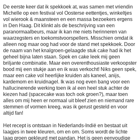
De eerste keer dat ik spekkoek at, was samen met vriendin
Michelle op een festival vol Oosterse eettentjes, winkeltjes
vol wierook & maansteen en een massa bezoekers ergens
in Den Haag. Dit klinkt als de beschrijving van een
paranormaalbeurs, maar ik kan me niets herinneren van
waarzegsters en toekomstvoorspellers. Misschien omdat ik
alleen nog maar oog had voor de stand met spekkoek. Door
de naam van het knalgroen-gelaagde stuk cake had ik het
geheel bijna laten staan. Spek en cake leek mij geen
briljante combinatie. Maar een overenthousiaste verkoopster
bood mij een stukje aan en ik was verkocht! Niks geen spek,
maar een cake vol heerlijke kruiden als kaneel, anijs,
kardemom en kruidnagel. Ik was nog even bang voor een
hallucinerende werking toen ik al een heel stuk achter de
kiezen had (spacecake was toch ook groen?), maar toen
alles om mij heen er normaal uit bleef zien en niemand rare
stemmen of vormen kreeg, was ik gerust gesteld en voor
altijd fan!
Het recept is ontstaan in Nederlands-Indië en bestaat uit
laagjes in twee kleuren, om en om. Soms wordt de lichte
laag groen gekleurd met pandan. Het is geen eenvoudige