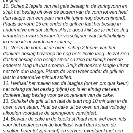
de gril!).
10. Schep 2 lepels van het gele beslag in de springvorm en
strijk het beslag uit over de bodem van de vorm tot een heel
dun laagje van een paar mm dik (bijna nog doorschijnend).
Plaats de vorm 15 cm onder de grill en laat het beslag in
anderhalve minuut stollen. Als je goed kijkt zie je het beslag
veranderen van structuur (er verschijnen wat luchtbelletjes
in en de kleur wordt meer intens).
11. Neem de vorm uit de oven, schep 2 lepels van het
donkere beslag bovenop de nog hete lichte laag. Je zal zien
dat het beslag een beetje smelt en zich makkelijk over de
onderste laag uit laat smeren. Strijk dit donkere laagje uit tot
net zo’n dun laagje. Plaats de vorm weer onder de grill en
laat in anderhalve minuut stollen.
12. Herhaal het maken van de laagjes (om en om qua kleur)
net zolang tot het beslag (bijna) op is en eindig met een
donkere laag beslag voor de bovenkant van de cake.
13. Schakel de grill uit en laat de taart nog 10 minuten in de
open oven staan. Haal de cake uit de oven en laat volledig
afkoelen voordat je de springvorm verwijdert.
14. Bewaar de cake in de koelkast (haal hem wel even iets
voor het opdienen uit de koelkast, want dan komen de
smaken beter tot zijn recht) en serveer eventueel met een