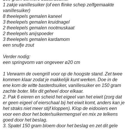
1 zakje vanillesuiker (of een flinke schep zelfgemaakte
vanillesuiker)
8 theelepels gemalen kaneel
3 theelepels gemalen kruidnagel
2 theelepels gemalen nootmuskaat
2 theelepels anijspoeder
3 theelepels gemalen kardamom
een snufje zout
Verder nodig:
een springvorm van ongeveer ø20 cm
1 Verwarm de ovengrill voor op de hoogste stand. Zet twee
kommen klaar zodat je makkelijk kunt werken. Doe in de
ene kom de witte basterdsuiker, vanillesuiker en 150 gram
zachte boter. Mix dit geheel door elkaar.
2. Pak 6 eieren en scheid het eigeel van het eiwit (zorg dat
er geen eigeel of eierschaal bij het eiwit komt, anders kan je
het straks niet meer stijf kloppen). Klop de eidooiers een
voor een door het boter/suikermengsel en mix ze telkens
goed door het beslag.
3. Spatel 150 gram bloem door het beslag en zet dit gele