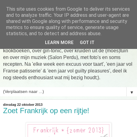
This site uses cookies from Google to deliver its services
Tarte taart An
and to analyze traffic. Your IP address and user-agent are
shared with Google along with performance and security
metrics to ensure quality of service, generate usage
Tien jaar Tarte taart An! Niet altijd online, wel vaak te vinden
statistics, and to detect and address abuse.
in de keuken! Om te koken, om te eten en om verhalen te
LEARN MORE
GOT IT
delen. Over Franse patisserie, over koken uit favoriete
kookboeken, over gin-tonic, over kruiden uit de (moes)tuin
en over mijn muziek (Salon Perdu), met foto's en soms
recepten. Na 'elke week een excuus voor taart', 'een jaar vol
Franse patisserie' & 'een jaar vol guilty pleasures', deel ik
nog steeds enthousiast wat mij bezig houdt;).
▼
dinsdag 22 oktober 2013
Zoet Frankrijk op een rijtje!