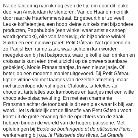
Na de lancering nam ik nog even de tijd om door dit leuke
deel van Amsterdam te slenteren. Van de Haarlemmerdijk
door naar de Haarlemmerstraat. Er gebeurt hier zo veel!
Leuke koffietentjes, een hoop kleine winkels met bijzondere
producten, Papabubble (een winkel waar artistiek snoep
wordt gemaakt), olie van Meeuwig, de bijzondere winkel
Sukha en een nieuwe parel: Petit Gâteau. Net geopend en
zo Parijs! Een ruime zaak, waar achterin kan worden
meegekeken bij het bakproces, waar je koffie kan drinken en
croissants kunt eten (met uitzicht op de onweerstaanbare
gebakjes). Mooie Franse taartjes, in een nieuw jasje. Of
beter; op een moderne manier uitgevoerd. Bij Petit Gâteau
ligt de vitrine vol met taartjes van dezelfde afmeting, maar
met uiteenlopende vullingen. Clafoutis, tartelettes au
chocolat, tartelettes aux framboises en taartjes met een witte
chocolade-pistachevulling. En met een charmante
Fransman achter de toonbank is dit een plek waar ik blij van
word. Het is duidelijk dat de filosofie van Petit Gâteau voort
komt uit de grote ervaring die de oprichters van de zaak
hebben binnen de wereld van de hogere patisserie. Met
opleidingen bij
Ecole de boulangerie et de pâtisserie Paris
,
werkervaring bij o.a.
la Pâtisserie des rêves
,
La Grande