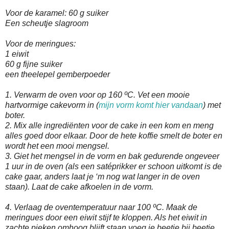
Voor de karamel: 60 g suiker
Een scheutje slagroom
Voor de meringues:
1 eiwit
60 g fijne suiker
een theelepel gemberpoeder
1. Verwarm de oven voor op 160 ºC. Vet een mooie
hartvormige cakevorm in (
mijn vorm komt hier vandaan
) met
boter.
2. Mix alle ingrediënten voor de cake in een kom en meng
alles goed door elkaar. Door de hete koffie smelt de boter en
wordt het een mooi mengsel.
3. Giet het mengsel in de vorm en bak gedurende ongeveer
1 uur in de oven (als een satéprikker er schoon uitkomt is de
cake gaar, anders laat je ‘m nog wat langer in de oven
staan). Laat de cake afkoelen in de vorm.
4. Verlaag de oventemperatuur naar 100 ºC. Maak de
meringues door een eiwit stijf te kloppen. Als het eiwit in
zachte pieken omhoog blijft staan voeg je beetje bij beetje