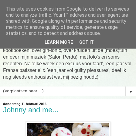
This site uses cookies from Google to deliver its services
Tarte taart An
and to analyze traffic. Your IP address and user-agent are
shared with Google along with performance and security
metrics to ensure quality of service, generate usage
Tien jaar Tarte taart An! Niet altijd online, wel vaak te vinden
statistics, and to detect and address abuse.
in de keuken! Om te koken, om te eten en om verhalen te
LEARN MORE
GOT IT
delen. Over Franse patisserie, over koken uit favoriete
kookboeken, over gin-tonic, over kruiden uit de (moes)tuin
en over mijn muziek (Salon Perdu), met foto's en soms
recepten. Na 'elke week een excuus voor taart', 'een jaar vol
Franse patisserie' & 'een jaar vol guilty pleasures', deel ik
nog steeds enthousiast wat mij bezig houdt;).
▼
donderdag 11 februari 2016
Johnny and me...