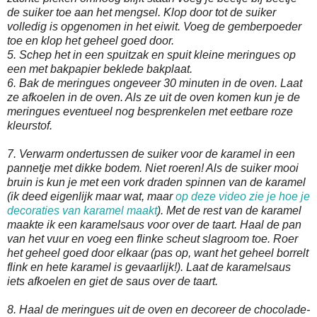
de suiker toe aan het mengsel. Klop door tot de suiker
volledig is opgenomen in het eiwit. Voeg de gemberpoeder
toe en klop het geheel goed door.
5. Schep het in een spuitzak en spuit kleine meringues op
een met bakpapier beklede bakplaat.
6. Bak de meringues ongeveer 30 minuten in de oven. Laat
ze afkoelen in de oven. Als ze uit de oven komen kun je de
meringues eventueel nog besprenkelen met eetbare roze
kleurstof.
7. Verwarm ondertussen de suiker voor de karamel in een
pannetje met dikke bodem. Niet roeren! Als de suiker mooi
bruin is kun je met een vork draden spinnen van de karamel
(ik deed eigenlijk maar wat, maar
op deze video zie je hoe je
decoraties van karamel maakt
). Met de rest van de karamel
maakte ik een karamelsaus voor over de taart. Haal de pan
van het vuur en voeg een flinke scheut slagroom toe. Roer
het geheel goed door elkaar (pas op, want het geheel borrelt
flink en hete karamel is gevaarlijk!). Laat de karamelsaus
iets afkoelen en giet de saus over de taart.
8. Haal de meringues uit de oven en decoreer de chocolade-