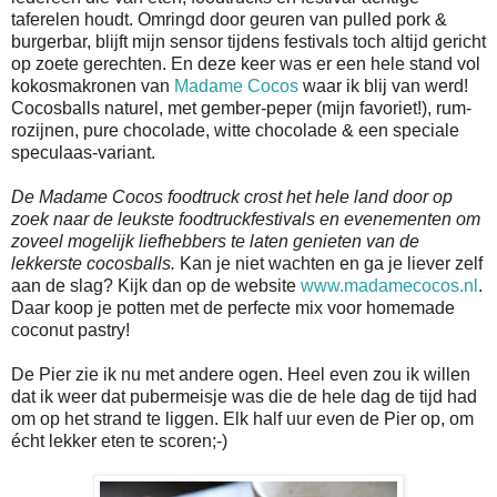
taferelen houdt. Omringd door geuren van pulled pork &
burgerbar, blijft mijn sensor tijdens festivals toch altijd gericht
op zoete gerechten. En deze keer was er een hele stand vol
kokosmakronen van
Madame Cocos
waar ik blij van werd!
Cocosballs naturel, met gember-peper (mijn favoriet!), rum-
rozijnen, pure chocolade, witte chocolade & een speciale
speculaas-variant.
De Madame Cocos foodtruck crost het hele land door op
zoek naar de leukste foodtruckfestivals en evenementen om
zoveel mogelijk liefhebbers te laten genieten van de
lekkerste cocosballs.
Kan je niet wachten en ga je liever zelf
aan de slag? Kijk dan op de website
www.madamecocos.nl
.
Daar koop je potten met de perfecte mix voor homemade
coconut pastry!
De Pier zie ik nu met andere ogen. Heel even zou ik willen
dat ik weer dat pubermeisje was die de hele dag de tijd had
om op het strand te liggen. Elk half uur even de Pier op, om
écht lekker eten te scoren;-)