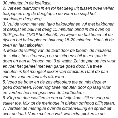
30 minuten in de koelkast.
2. Vet een taartvorm in en rol het deeg uit tussen twee vellen
bakpapier. Leg de deeglap in de vorm en snijd het
overtollige deeg weg.
3. Vul de vorm met een laag bakpapier en vul met bakbonen
of bakrijst en bak het deeg 15 minuten blind in de oven
op
200º graden (180 º hetelucht)
. Verwijder de bakbonen of de
rijst en het bakpapier en bak nog 15-20 minuten. Haal uit de
oven en laat afkoelen.
4. Maak de vulling van de taart door de bloem, de maïzena,
de suiker, het citroensap en de citroenschil in een pan te
doen en aan te lengen met 3 dl water. Zet de pan op het vuur
en roer het geheel met een garde goed door. Na twee
minuten is het mengsel dikker van structuur. Haal de pan
van het vuur en laat iets afkoelen.
5. Voeg de boter en de zes eidooiers toe en mix deze er
goed doorheen. Roer nog twee minuten door op laag vuur
en verdeel het mengsel over de taartbodem.
6. Klop de drie eiwitten in een vetvrije kom stijf en voeg de
suiker toe. Mix tot de meringue in pieken omhoog blijft staan.
7. Verdeel de meringue over de citroenvulling en spreid uit
over de taart. Vorm met een vork wat extra pieken in de