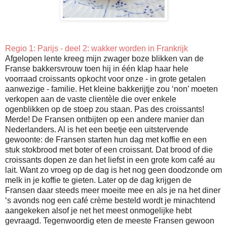
Regio 1: Parijs - deel 2: wakker worden in Frankrijk
Afgelopen lente kreeg mijn zwager boze blikken van de
Franse bakkersvrouw toen hij in één klap haar hele
voorraad croissants opkocht voor onze - in grote getalen
aanwezige - familie. Het kleine bakkerijtje zou ‘non’ moeten
verkopen aan de vaste clientèle die over enkele
ogenblikken op de stoep zou staan. Pas des croissants!
Merde! De Fransen ontbijten op een andere manier dan
Nederlanders. Al is het een beetje een uitstervende
gewoonte: de Fransen starten hun dag met koffie en een
stuk stokbrood met boter of een croissant. Dat brood of die
croissants dopen ze dan het liefst in een grote kom café au
lait. Want zo vroeg op de dag is het nog geen doodzonde om
melk in je koffie te gieten. Later op de dag krijgen de
Fransen daar steeds meer moeite mee en als je na het diner
‘s avonds nog een café crème besteld wordt je minachtend
aangekeken alsof je net het meest onmogelijke hebt
gevraagd. Tegenwoordig eten de meeste Fransen gewoon