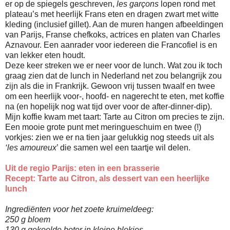
er op de spiegels geschreven,
les garçons
lopen rond met
plateau’s met heerlijk Frans eten en dragen zwart met witte
kleding (inclusief gillet). Aan de muren hangen afbeeldingen
van Parijs, Franse chefkoks, actrices en platen van Charles
Aznavour. Een aanrader voor iedereen die Francofiel is en
van lekker eten houdt.
Deze keer streken we er neer voor de lunch. Wat zou ik toch
graag zien dat de lunch in Nederland net zou belangrijk zou
zijn als die in Frankrijk. Gewoon vrij tussen twaalf en twee
om een heerlijk voor-, hoofd- en nagerecht te eten, met koffie
na (en hopelijk nog wat tijd over voor de after-dinner-dip).
Mijn koffie kwam met taart: Tarte au Citron om precies te zijn.
Een mooie grote punt met meringueschuim en twee (!)
vorkjes: zien we er na tien jaar gelukkig nog steeds uit als
‘les amoureux
’ die samen wel een taartje wil delen.
Uit de regio Parijs: eten in een brasserie
Recept: Tarte au Citron, als dessert van een heerlijke
lunch
Ingrediënten voor het zoete kruimeldeeg:
250 g bloem
130 g gekoelde boter in kleine blokjes