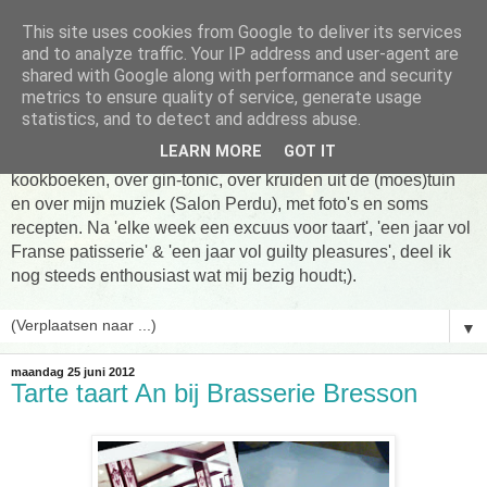
This site uses cookies from Google to deliver its services
Tarte taart An
and to analyze traffic. Your IP address and user-agent are
shared with Google along with performance and security
metrics to ensure quality of service, generate usage
Tien jaar Tarte taart An! Niet altijd online, wel vaak te vinden
statistics, and to detect and address abuse.
in de keuken! Om te koken, om te eten en om verhalen te
LEARN MORE
GOT IT
delen. Over Franse patisserie, over koken uit favoriete
kookboeken, over gin-tonic, over kruiden uit de (moes)tuin
en over mijn muziek (Salon Perdu), met foto's en soms
recepten. Na 'elke week een excuus voor taart', 'een jaar vol
Franse patisserie' & 'een jaar vol guilty pleasures', deel ik
nog steeds enthousiast wat mij bezig houdt;).
▼
maandag 25 juni 2012
Tarte taart An bij Brasserie Bresson