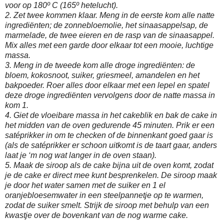
voor op 180º C (165º hetelucht).
2. Zet twee kommen klaar. Meng in de eerste kom alle natte
ingrediënten; de zonnebloemolie, het sinaasappelsap, de
marmelade, de twee eieren en de rasp van de sinaasappel.
Mix alles met een garde door elkaar tot een mooie, luchtige
massa.
3. Meng in de tweede kom alle droge ingrediënten: de
bloem, kokosnoot, suiker, griesmeel, amandelen en het
bakpoeder. Roer alles door elkaar met een lepel en spatel
deze droge ingrediënten vervolgens door de natte massa in
kom 1.
4. Giet de vloeibare massa in het cakeblik en bak de cake in
het midden van de oven gedurende 45 minuten. Prik er een
satéprikker in om te checken of de binnenkant goed gaar is
(als de satéprikker er schoon uitkomt is de taart gaar, anders
laat je ‘m nog wat langer in de oven staan).
5. Maak de siroop als de cake bijna uit de oven komt, zodat
je de cake er direct mee kunt besprenkelen. De siroop maak
je door het water samen met de suiker en 1 el
oranjebloesemwater in een steelpannetje op te warmen,
zodat de suiker smelt. Strijk de siroop met behulp van een
kwastje over de bovenkant van de nog warme cake.