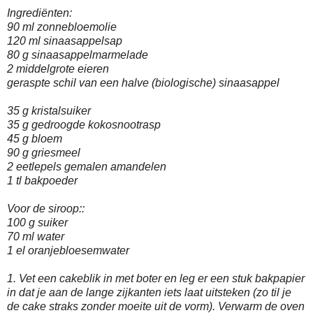
Ingrediënten:
90 ml zonnebloemolie
120 ml sinaasappelsap
80 g sinaasappelmarmelade
2 middelgrote eieren
geraspte schil van een halve (biologische) sinaasappel
35 g kristalsuiker
35 g gedroogde kokosnootrasp
45 g bloem
90 g griesmeel
2 eetlepels gemalen amandelen
1 tl bakpoeder
Voor de siroop::
100 g suiker
70 ml water
1 el oranjebloesemwater
1. Vet een cakeblik in met boter en leg er een stuk bakpapier
in dat je aan de lange zijkanten iets laat uitsteken (zo til je
de cake straks zonder moeite uit de vorm). Verwarm de oven