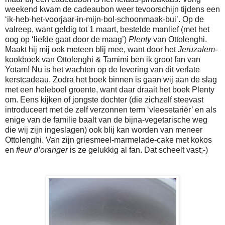
weekend kwam de cadeaubon weer tevoorschijn tijdens een
‘ik-heb-het-voorjaar-in-mijn-bol-schoonmaak-bui’. Op de
valreep, want geldig tot 1 maart, bestelde manlief (met het
oog op ‘liefde gaat door de maag’)
Plenty
van Ottolenghi.
Maakt hij mij ook meteen blij mee, want door het
Jeruzalem
-
kookboek van Ottolenghi & Tamimi ben ik groot fan van
Yotam! Nu is het wachten op de levering van dit verlate
kerstcadeau. Zodra het boek binnen is gaan wij aan de slag
met een heleboel groente, want daar draait het boek Plenty
om. Eens kijken of jongste dochter (die zichzelf steevast
introduceert met de zelf verzonnen term ‘vleesetariër’ en als
enige van de familie baalt van de bijna-vegetarische weg
die wij zijn ingeslagen) ook blij kan worden van meneer
Ottolenghi. Van zijn griesmeel-marmelade-cake met kokos
en
fleur d’oranger
is ze gelukkig al fan. Dat scheelt vast;-)