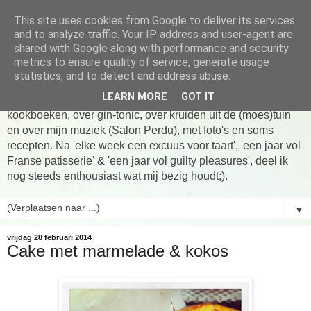
This site uses cookies from Google to deliver its services
Tarte taart An
and to analyze traffic. Your IP address and user-agent are
shared with Google along with performance and security
metrics to ensure quality of service, generate usage
Tien jaar Tarte taart An! Niet altijd online, wel vaak te vinden
statistics, and to detect and address abuse.
in de keuken! Om te koken, om te eten en om verhalen te
LEARN MORE
GOT IT
delen. Over Franse patisserie, over koken uit favoriete
kookboeken, over gin-tonic, over kruiden uit de (moes)tuin
en over mijn muziek (Salon Perdu), met foto's en soms
recepten. Na 'elke week een excuus voor taart', 'een jaar vol
Franse patisserie' & 'een jaar vol guilty pleasures', deel ik
nog steeds enthousiast wat mij bezig houdt;).
▼
vrijdag 28 februari 2014
Cake met marmelade & kokos