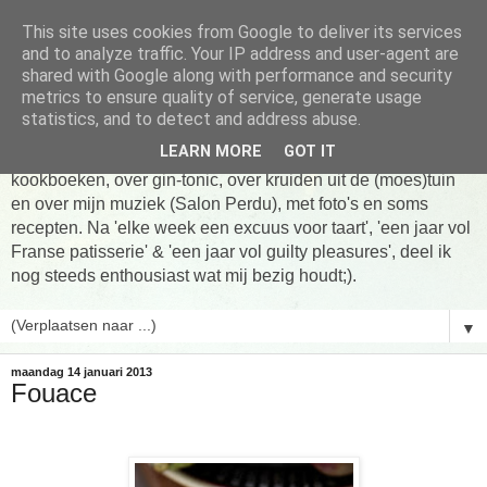
This site uses cookies from Google to deliver its services
Tarte taart An
and to analyze traffic. Your IP address and user-agent are
shared with Google along with performance and security
metrics to ensure quality of service, generate usage
Tien jaar Tarte taart An! Niet altijd online, wel vaak te vinden
statistics, and to detect and address abuse.
in de keuken! Om te koken, om te eten en om verhalen te
LEARN MORE
GOT IT
delen. Over Franse patisserie, over koken uit favoriete
kookboeken, over gin-tonic, over kruiden uit de (moes)tuin
en over mijn muziek (Salon Perdu), met foto's en soms
recepten. Na 'elke week een excuus voor taart', 'een jaar vol
Franse patisserie' & 'een jaar vol guilty pleasures', deel ik
nog steeds enthousiast wat mij bezig houdt;).
▼
maandag 14 januari 2013
Fouace