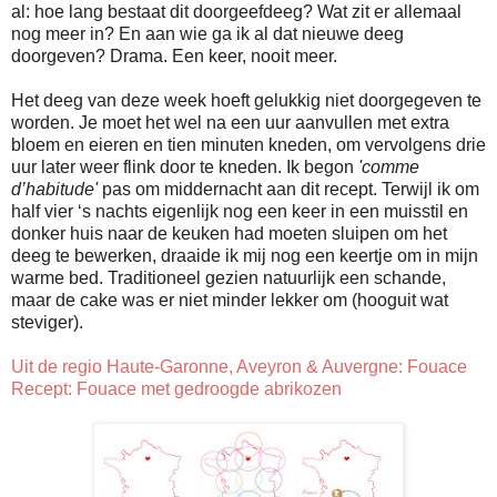
al: hoe lang bestaat dit doorgeefdeeg? Wat zit er allemaal
nog meer in? En aan wie ga ik al dat nieuwe deeg
doorgeven? Drama. Een keer, nooit meer.
Het deeg van deze week hoeft gelukkig niet doorgegeven te
worden. Je moet het wel na een uur aanvullen met extra
bloem en eieren en tien minuten kneden, om vervolgens drie
uur later weer flink door te kneden. Ik begon
'comme
d’habitude'
pas om middernacht aan dit recept. Terwijl ik om
half vier ‘s nachts eigenlijk nog een keer in een muisstil en
donker huis naar de keuken had moeten sluipen om het
deeg te bewerken, draaide ik mij nog een keertje om in mijn
warme bed. Traditioneel gezien natuurlijk een schande,
maar de cake was er niet minder lekker om (hooguit wat
steviger).
Uit de regio
Haute-Garonne
, Aveyron & Auvergne: Fouace
Recept: Fouace met gedroogde abrikozen