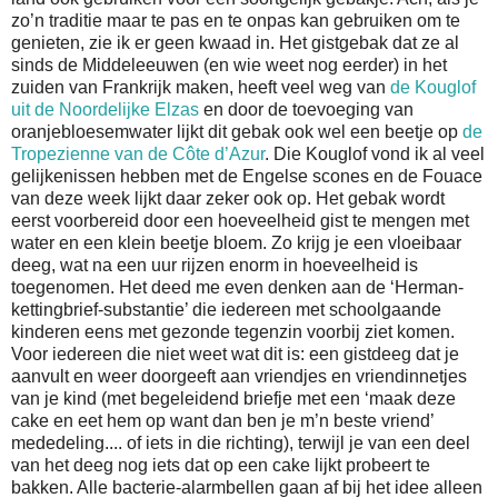
zo’n traditie maar te pas en te onpas kan gebruiken om te
genieten, zie ik er geen kwaad in. Het gistgebak dat ze al
sinds de Middeleeuwen (en wie weet nog eerder) in het
zuiden van Frankrijk maken, heeft veel weg van
de Kouglof
uit de Noordelijke Elzas
en door de toevoeging van
oranjebloesemwater lijkt dit gebak ook wel een beetje op
de
Tropezienne van de Côte d’Azur
. Die Kouglof vond ik al veel
gelijkenissen hebben met de Engelse scones en de Fouace
van deze week lijkt daar zeker ook op. Het gebak wordt
eerst voorbereid door een hoeveelheid gist te mengen met
water en een klein beetje bloem. Zo krijg je een vloeibaar
deeg, wat na een uur rijzen enorm in hoeveelheid is
toegenomen. Het deed me even denken aan de ‘Herman-
kettingbrief-substantie’ die iedereen met schoolgaande
kinderen eens met gezonde tegenzin voorbij ziet komen.
Voor iedereen die niet weet wat dit is: een gistdeeg dat je
aanvult en weer doorgeeft aan vriendjes en vriendinnetjes
van je kind (met begeleidend briefje met een ‘maak deze
cake en eet hem op want dan ben je m’n beste vriend’
mededeling.... of iets in die richting), terwijl je van een deel
van het deeg nog iets dat op een cake lijkt probeert te
bakken. Alle bacterie-alarmbellen gaan af bij het idee alleen