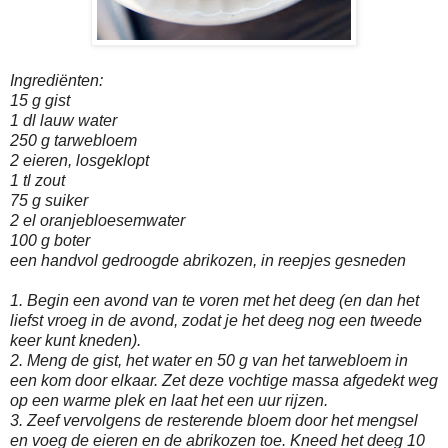
Ingrediënten:
15 g gist
1 dl lauw water
250 g tarwebloem
2 eieren, losgeklopt
1 tl zout
75 g suiker
2 el oranjebloesemwater
100 g boter
een handvol gedroogde abrikozen, in reepjes gesneden
1. Begin een avond van te voren met het deeg (en dan het
liefst vroeg in de avond, zodat je het deeg nog een tweede
keer kunt kneden).
2. Meng de gist, het water en 50 g van het tarwebloem in
een kom door elkaar. Zet deze vochtige massa afgedekt weg
op een warme plek en laat het een uur rijzen.
3. Zeef vervolgens de resterende bloem door het mengsel
en voeg de eieren en de abrikozen toe. Kneed het deeg 10