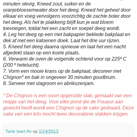
minuten stevig. Kneed zout, suiker en de
oranjebloesemwater door het deeg. Kneed het geheel door
elkaar en voeg vervolgens voorzichtig de zachte boter door
het deeg. Als het te plakkerig blijft kun je wat bloem
toevoegen, totdat het een zacht en soepel deeg wordt.
4. Leg het deeg op een met bakpapier beklede bakplaat en
dek af met een katoenen doek. Laat het drie uur rijzen.
5. Kneed het deeg daarna opnieuw en laat het een nacht
afgedekt staan op een koele plaats.
6. Verwarm de oven de volgende ochtend voor op 225º C
(200 º hetelucht).
7. Vorm een mooie krans op de bakplaat, decoreer met
Chignon* en bak in ongeveer 30 minuten goudbruin.
8. Serveer met slagroom en abrikozenjam.
* De Chignon is een soort opgerolde slak, gemaakt van een
reepje van het deeg. Voor elke pond die de Fouace aan
gewicht heeft wordt een Chignon op de cake gedraaid. Deze
cake van een kilo mocht twee decoratieve slakken krijgen.
Tarte taart An
op
1/14/2013