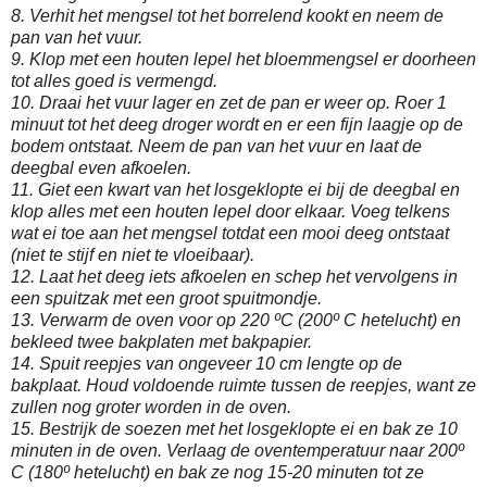
8. Verhit het mengsel tot het borrelend kookt en neem de
pan van het vuur.
9. Klop met een houten lepel het bloemmengsel er doorheen
tot alles goed is vermengd.
10. Draai het vuur lager en zet de pan er weer op. Roer 1
minuut tot het deeg droger wordt en er een fijn laagje op de
bodem ontstaat. Neem de pan van het vuur en laat de
deegbal even afkoelen.
11. Giet een kwart van het losgeklopte ei bij de deegbal en
klop alles met een houten lepel door elkaar. Voeg telkens
wat ei toe aan het mengsel totdat een mooi deeg ontstaat
(niet te stijf en niet te vloeibaar).
12. Laat het deeg iets afkoelen en schep het vervolgens in
een spuitzak met een groot spuitmondje.
13. Verwarm de oven voor op 220 ºC (200º C hetelucht) en
bekleed twee bakplaten met bakpapier.
14. Spuit reepjes van ongeveer 10 cm lengte op de
bakplaat. Houd voldoende ruimte tussen de reepjes, want ze
zullen nog groter worden in de oven.
15. Bestrijk de soezen met het losgeklopte ei en bak ze 10
minuten in de oven. Verlaag de oventemperatuur naar 200º
C (180º hetelucht) en bak ze nog 15-20 minuten tot ze