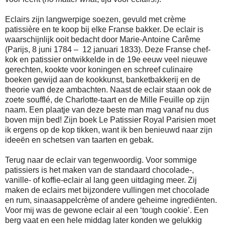
Eclairs zijn langwerpige soezen, gevuld met crème
patissière en te koop bij elke Franse bakker. De eclair is
waarschijnlijk ooit bedacht door Marie-Antoine Carême
(Parijs, 8 juni 1784 – 12 januari 1833). Deze Franse chef-
kok en patissier ontwikkelde in de 19e eeuw veel nieuwe
gerechten, kookte voor koningen en schreef culinaire
boeken gewijd aan de kookkunst, banketbakkerij en de
theorie van deze ambachten. Naast de eclair staan ook de
zoete soufflé, de Charlotte-taart en de Mille Feuille op zijn
naam. Een plaatje van deze beste man mag vanaf nu dus
boven mijn bed! Zijn boek Le Patissier Royal Parisien moet
ik ergens op de kop tikken, want ik ben benieuwd naar zijn
ideeën en schetsen van taarten en gebak.
Terug naar de eclair van tegenwoordig. Voor sommige
patissiers is het maken van de standaard chocolade-,
vanille- of koffie-eclair al lang geen uitdaging meer. Zij
maken de eclairs met bijzondere vullingen met chocolade
en rum, sinaasappelcrème of andere geheime ingrediënten.
Voor mij was de gewone eclair al een ‘tough cookie’. Een
berg vaat en een hele middag later konden we gelukkig