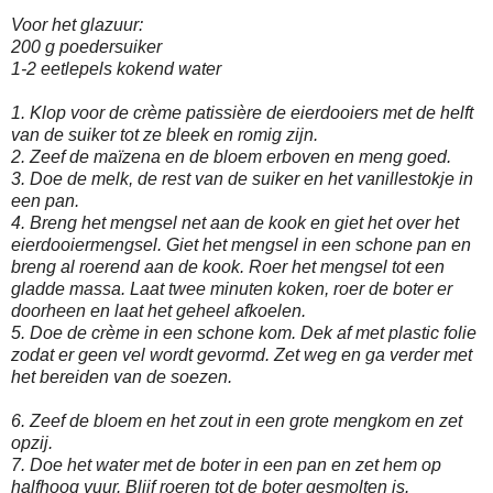
Voor het glazuur:
200 g poedersuiker
1-2 eetlepels kokend water
1. Klop voor de crème patissière de eierdooiers met de helft
van de suiker tot ze bleek en romig zijn.
2. Zeef de maïzena en de bloem erboven en meng goed.
3. Doe de melk, de rest van de suiker en het vanillestokje in
een pan.
4. Breng het mengsel net aan de kook en giet het over het
eierdooiermengsel. Giet het mengsel in een schone pan en
breng al roerend aan de kook. Roer het mengsel tot een
gladde massa. Laat twee minuten koken, roer de boter er
doorheen en laat het geheel afkoelen.
5. Doe de crème in een schone kom. Dek af met plastic folie
zodat er geen vel wordt gevormd. Zet weg en ga verder met
het bereiden van de soezen.
6. Zeef de bloem en het zout in een grote mengkom en zet
opzij.
7. Doe het water met de boter in een pan en zet hem op
halfhoog vuur. Blijf roeren tot de boter gesmolten is.