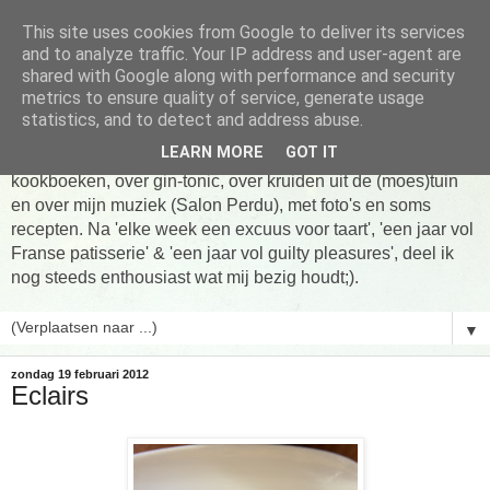
This site uses cookies from Google to deliver its services
Tarte taart An
and to analyze traffic. Your IP address and user-agent are
shared with Google along with performance and security
metrics to ensure quality of service, generate usage
Tien jaar Tarte taart An! Niet altijd online, wel vaak te vinden
statistics, and to detect and address abuse.
in de keuken! Om te koken, om te eten en om verhalen te
LEARN MORE
GOT IT
delen. Over Franse patisserie, over koken uit favoriete
kookboeken, over gin-tonic, over kruiden uit de (moes)tuin
en over mijn muziek (Salon Perdu), met foto's en soms
recepten. Na 'elke week een excuus voor taart', 'een jaar vol
Franse patisserie' & 'een jaar vol guilty pleasures', deel ik
nog steeds enthousiast wat mij bezig houdt;).
▼
zondag 19 februari 2012
Eclairs