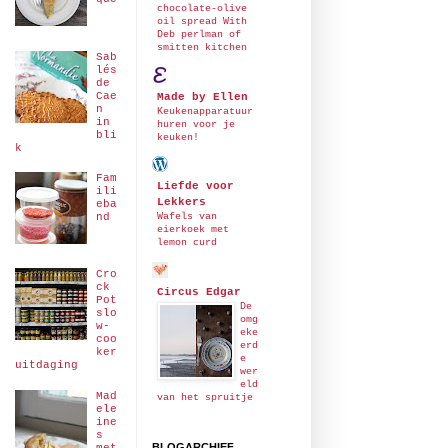
chocolate-olive
oil spread With
Deb perlman of
smitten kitchen
Sab
lés
de
Cae
Made by Ellen
n
Keukenapparatuur
in
huren voor je
bli
keuken!
k
Fam
Liefde voor
ili
Lekkers
eba
Wafels van
nd
eierkoek met
lemon curd
Cro
ck
Circus Edgar
Pot
De
slo
omg
w-
eke
coo
erd
ker
e
uitdaging
wer
eld
Mad
van het spruitje
ele
ine
s
BLOGARCHIEF