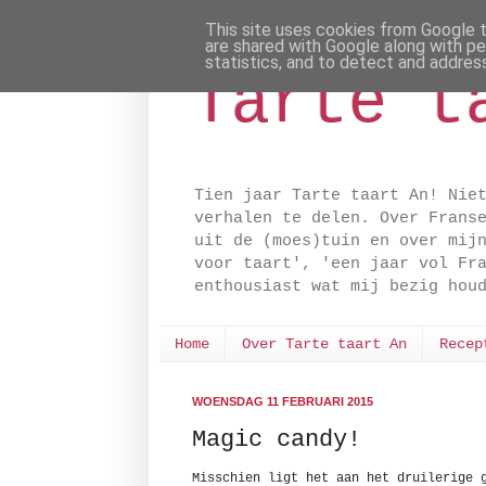
This site uses cookies from Google to
are shared with Google along with pe
statistics, and to detect and addres
Tarte t
Tien jaar Tarte taart An! Nie
verhalen te delen. Over Frans
uit de (moes)tuin en over mij
voor taart', 'een jaar vol Fr
enthousiast wat mij bezig hou
Home
Over Tarte taart An
Recep
WOENSDAG 11 FEBRUARI 2015
Magic candy!
Misschien ligt het aan het druilerige 