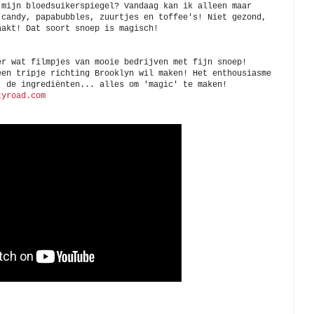
 mijn bloedsuikerspiegel? Vandaag kan ik alleen maar
 candy, papabubbles, zuurtjes en toffee's! Niet gezond,
aakt! Dat soort snoep is magisch!
er wat filmpjes van mooie bedrijven met fijn snoep!
een tripje richting Brooklyn wil maken! Het enthousiasme
, de ingrediënten... alles om 'magic' te maken!
tyroad.com