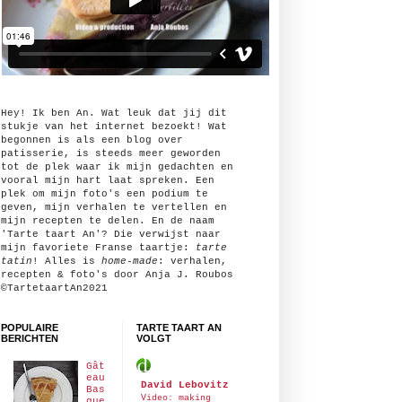
Hey! Ik ben An. Wat leuk dat jij dit
stukje van het internet bezoekt! Wat
begonnen is als een blog over
patisserie, is steeds meer geworden
tot de plek waar ik mijn gedachten en
vooral mijn hart laat spreken. Een
plek om mijn foto's een podium te
geven, mijn verhalen te vertellen en
mijn recepten te delen. En de naam
'Tarte taart An'? Die verwijst naar
mijn favoriete Franse taartje:
tarte
tatin
! Alles is
home-made
: verhalen,
recepten & foto's door Anja J. Roubos
©TartetaartAn2021
POPULAIRE
TARTE TAART AN
BERICHTEN
VOLGT
Gât
eau
David Lebovitz
Bas
Video: making
que