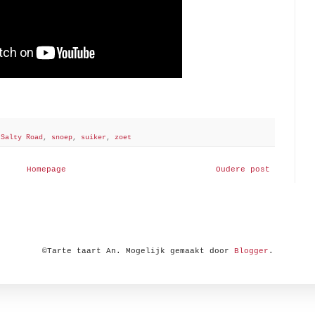
,
Salty Road
,
snoep
,
suiker
,
zoet
Homepage
Oudere post
©Tarte taart An. Mogelijk gemaakt door
Blogger
.