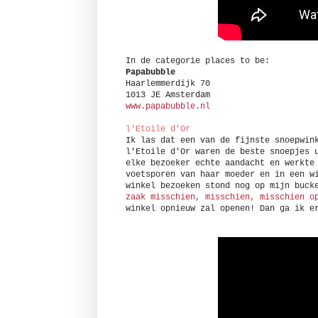
In de categorie places to be:
Papabubble
Haarlemmerdijk 70
1013 JE Amsterdam
www.papabubble.nl
l'Etoile d'Or
Ik las dat een van de fijnste snoepwin
l'Etoile d'Or waren de beste snoepjes 
elke bezoeker echte aandacht en werkte
voetsporen van haar moeder en in een w
winkel bezoeken stond nog op mijn buc
zaak misschien, misschien, misschien o
winkel opnieuw zal openen! Dan ga ik e