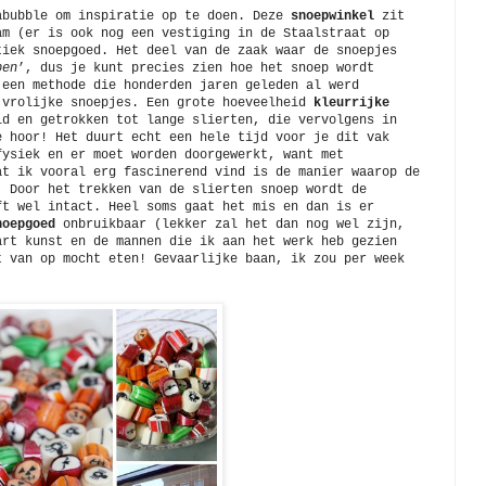
abubble om inspiratie op te doen. Deze
snoepwinkel
zit
am (er is ook nog een vestiging in de Staalstraat op
tiek snoepgoed. Het deel van de zaak waar de snoepjes
pen
’, dus je kunt precies zien hoe het snoep wordt
 een methode die honderden jaren geleden al werd
 vrolijke snoepjes. Een grote hoeveelheid
kleurrijke
d en getrokken tot lange slierten, die vervolgens in
e hoor! Het duurt echt een hele tijd voor je dit vak
fysiek en er moet worden doorgewerkt, want met
at ik vooral erg fascinerend vind is de manier waarop de
. Door het trekken van de slierten snoep wordt de
ft wel intact. Heel soms gaat het mis en dan is er
noepgoed
onbruikbaar (lekker zal het dan nog wel zijn,
art kunst en de mannen die ik aan het werk heb gezien
t van op mocht eten! Gevaarlijke baan, ik zou per week