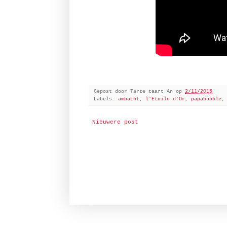
Gepost door
Tarte taart An
op
2/11/2015
Labels:
ambacht
,
l'Etoile d'Or
,
papabubble
Nieuwere post