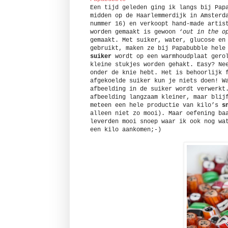
Een tijd geleden ging ik langs bij Pap
midden op de Haarlemmerdijk in Amsterd
nummer 16) en verkoopt hand-made artis
worden gemaakt is gewoon ‘
out in the o
gemaakt. Met suiker, water, glucose en
gebruikt, maken ze bij Papabubble hele
suiker
wordt op een warmhoudplaat gerol
kleine stukjes worden gehakt. Easy? Ne
onder de knie hebt. Het is behoorlijk 
afgekoelde suiker kun je niets doen! W
afbeelding in de suiker wordt verwerkt
afbeelding langzaam kleiner, maar blij
meteen een hele productie van kilo’s
s
alleen niet zo mooi). Maar oefening ba
leverden mooi snoep waar ik ook nog wa
een kilo aankomen;-)