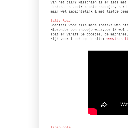
van het jaar? Misschien is er iets met
denken aan zoet! Zachte snoepjes, hard
maar wel ambachtelijk & met liefde gem
Salty Road
Speciaal voor alle mede zoetekauwen hi
Hieronder een snoepje waarvoor ik wel 
spat er vanaf! De doosjes, de machines
Kijk vooral ook op de site:
www.thesal
Papabubble