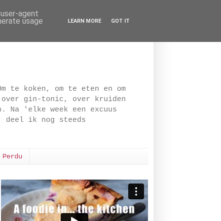
d user-agent
enerate usage
LEARN MORE
GOT IT
Om te koken, om te eten en om
 over gin-tonic, over kruiden
n. Na 'elke week een excuus
, deel ik nog steeds
 Perdu