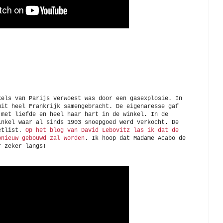
kels van Parijs verwoest was door een gasexplosie. In
uit heel Frankrijk samengebracht. De eigenaresse gaf
 met liefde en heel haar hart in de winkel. In de
inkel waar al sinds 1903 snoepgoed werd verkocht. De
ketlist.
Op het blog van David Lebovitz las ik dat de
pnieuw gebouwd zal worden
. Ik hoop dat Madame Acabo de
r zeker langs!