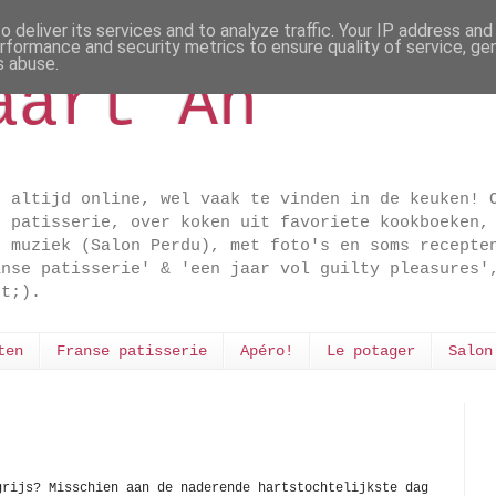
 deliver its services and to analyze traffic. Your IP address an
rformance and security metrics to ensure quality of service, g
s abuse.
aart An
t altijd online, wel vaak te vinden in de keuken! 
e patisserie, over koken uit favoriete kookboeken,
n muziek (Salon Perdu), met foto's en soms recepte
anse patisserie' & 'een jaar vol guilty pleasures'
dt;).
ten
Franse patisserie
Apéro!
Le potager
Salon
grijs? Misschien aan de naderende hartstochtelijkste dag