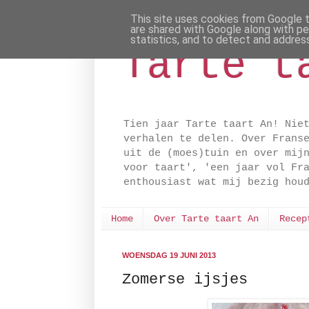
This site uses cookies from Google to
are shared with Google along with pe
statistics, and to detect and addres
Tarte t
Tien jaar Tarte taart An! Nie
verhalen te delen. Over Frans
uit de (moes)tuin en over mij
voor taart', 'een jaar vol Fr
enthousiast wat mij bezig hou
Home
Over Tarte taart An
Recep
WOENSDAG 19 JUNI 2013
Zomerse ijsjes