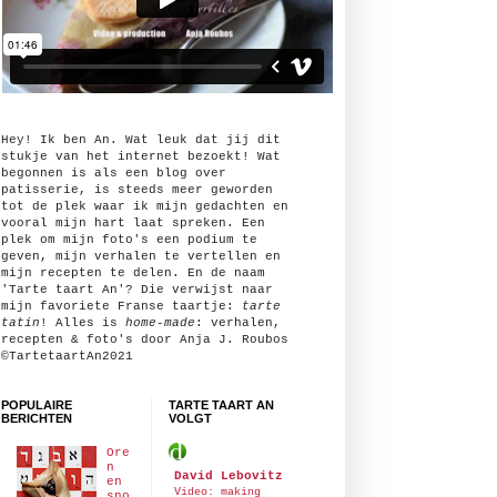
Hey! Ik ben An. Wat leuk dat jij dit
stukje van het internet bezoekt! Wat
begonnen is als een blog over
patisserie, is steeds meer geworden
tot de plek waar ik mijn gedachten en
vooral mijn hart laat spreken. Een
plek om mijn foto's een podium te
geven, mijn verhalen te vertellen en
mijn recepten te delen. En de naam
'Tarte taart An'? Die verwijst naar
mijn favoriete Franse taartje:
tarte
tatin
! Alles is
home-made
: verhalen,
recepten & foto's door Anja J. Roubos
©TartetaartAn2021
POPULAIRE
TARTE TAART AN
BERICHTEN
VOLGT
Ore
n
David Lebovitz
en
Video: making
sno