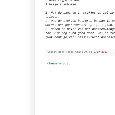
8 hele rijpe bananen
1 bakje frambozen
1. Hak de bananen in stukjes en zet ze
vriezer.
2. Doe de blokjes bevroren banaan in e
wordt. Het gaat vanzelf op ijs lijken.
3. Schep de helft van het bananen-meng
toe. Mix nog even goed door. Voilà: tw
(wat denk je van: passievrucht/bosbes/
Gepost door
Tarte taart An
op
6/19/2013
Nieuwere post