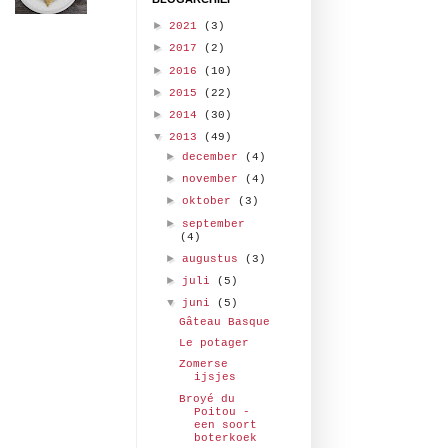
►
2021
(3)
►
2017
(2)
►
2016
(10)
►
2015
(22)
►
2014
(30)
▼
2013
(49)
►
december
(4)
►
november
(4)
►
oktober
(3)
►
september
(4)
►
augustus
(3)
►
juli
(5)
▼
juni
(5)
Gâteau Basque
Le potager
Zomerse
ijsjes
Broyé du
Poitou -
een soort
boterkoek