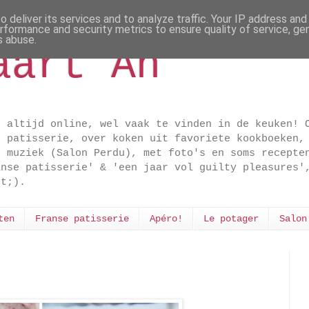
 deliver its services and to analyze traffic. Your IP address an
rformance and security metrics to ensure quality of service, g
s abuse.
aart An
t altijd online, wel vaak te vinden in de keuken! 
e patisserie, over koken uit favoriete kookboeken,
n muziek (Salon Perdu), met foto's en soms recepte
anse patisserie' & 'een jaar vol guilty pleasures'
dt;).
ten
Franse patisserie
Apéro!
Le potager
Salon