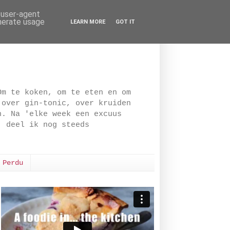
d user-agent
enerate usage
LEARN MORE
GOT IT
Om te koken, om te eten en om
 over gin-tonic, over kruiden
n. Na 'elke week een excuus
, deel ik nog steeds
 Perdu