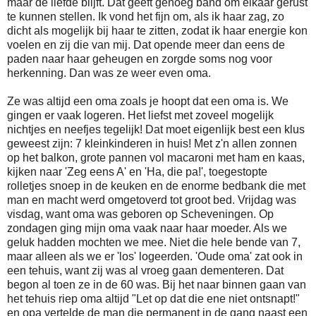
maar de liefde blijft. Dat geeft genoeg band om elkaar gerust
te kunnen stellen. Ik vond het fijn om, als ik haar zag, zo
dicht als mogelijk bij haar te zitten, zodat ik haar energie kon
voelen en zij die van mij. Dat opende meer dan eens de
paden naar haar geheugen en zorgde soms nog voor
herkenning. Dan was ze weer even oma.
Ze was altijd een oma zoals je hoopt dat een oma is. We
gingen er vaak logeren. Het liefst met zoveel mogelijk
nichtjes en neefjes tegelijk! Dat moet eigenlijk best een klus
geweest zijn: 7 kleinkinderen in huis! Met z'n allen zonnen
op het balkon, grote pannen vol macaroni met ham en kaas,
kijken naar 'Zeg eens A' en 'Ha, die pa!', toegestopte
rolletjes snoep in de keuken en de enorme bedbank die met
man en macht werd omgetoverd tot groot bed. Vrijdag was
visdag, want oma was geboren op Scheveningen. Op
zondagen ging mijn oma vaak naar haar moeder. Als we
geluk hadden mochten we mee. Niet die hele bende van 7,
maar alleen als we er 'los' logeerden. 'Oude oma' zat ook in
een tehuis, want zij was al vroeg gaan dementeren. Dat
begon al toen ze in de 60 was. Bij het naar binnen gaan van
het tehuis riep oma altijd "Let op dat die ene niet ontsnapt!"
en opa vertelde de man die permanent in de gang naast een