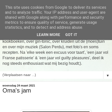
This site uses cookies from Google to deliver its services
Tarte taart An
and to analyze traffic. Your IP address and user-agent are
shared with Google along with performance and security
metrics to ensure quality of service, generate usage
Tien jaar Tarte taart An! Niet altijd online, wel vaak te vinden
statistics, and to detect and address abuse.
in de keuken! Om te koken, om te eten en om verhalen te
LEARN MORE
GOT IT
delen. Over Franse patisserie, over koken uit favoriete
kookboeken, over gin-tonic, over kruiden uit de (moes)tuin
en over mijn muziek (Salon Perdu), met foto's en soms
recepten. Na 'elke week een excuus voor taart', 'een jaar vol
Franse patisserie' & 'een jaar vol guilty pleasures', deel ik
nog steeds enthousiast wat mij bezig houdt;).
▼
woensdag 24 maart 2021
Oma's jam