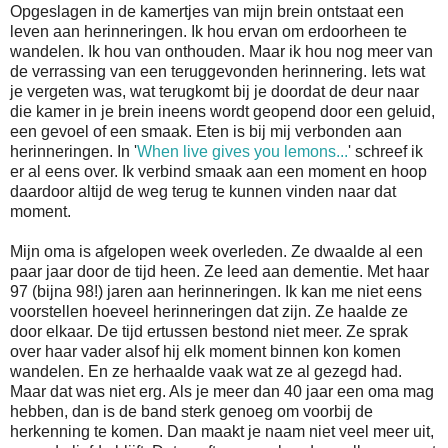
Opgeslagen in de kamertjes van mijn brein ontstaat een
leven aan herinneringen. Ik hou ervan om erdoorheen te
wandelen. Ik hou van onthouden. Maar ik hou nog meer van
de verrassing van een teruggevonden herinnering. Iets wat
je vergeten was, wat terugkomt bij je doordat de deur naar
die kamer in je brein ineens wordt geopend door een geluid,
een gevoel of een smaak. Eten is bij mij verbonden aan
herinneringen. In '
When live gives you lemons...
' schreef ik
er al eens over. Ik verbind smaak aan een moment en hoop
daardoor altijd de weg terug te kunnen vinden naar dat
moment.
Mijn oma is afgelopen week overleden. Ze dwaalde al een
paar jaar door de tijd heen. Ze leed aan dementie. Met haar
97 (bijna 98!) jaren aan herinneringen. Ik kan me niet eens
voorstellen hoeveel herinneringen dat zijn. Ze haalde ze
door elkaar. De tijd ertussen bestond niet meer. Ze sprak
over haar vader alsof hij elk moment binnen kon komen
wandelen. En ze herhaalde vaak wat ze al gezegd had.
Maar dat was niet erg. Als je meer dan 40 jaar een oma mag
hebben, dan is de band sterk genoeg om voorbij de
herkenning te komen. Dan maakt je naam niet veel meer uit,