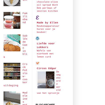
chocolate-olive
oil spread With
Deb perlman of
smitten kitchen
Fam
ili
eba
nd
Made by Ellen
Keukenapparatuur
huren voor je
keuken!
Sab
lés
de
Liefde voor
Cae
Lekkers
n
Wafels van
in
eierkoek met
bli
lemon curd
k
Cro
ck
Circus Edgar
Pot
De
slo
omg
w-
eke
coo
erd
ker
e
uitdaging
wer
eld
Mad
van het spruitje
ele
ine
s
BLOGARCHIEF