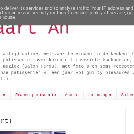
 deliver its services and to analyze traffic. Your IP address an
rformance and security metrics to ensure quality of service, g
s abuse.
aart An
t altijd online, wel vaak te vinden in de keuken! 
e patisserie, over koken uit favoriete kookboeken,
n muziek (Salon Perdu), met foto's en soms recepte
anse patisserie' & 'een jaar vol guilty pleasures'
dt;).
ten
Franse patisserie
Apéro!
Le potager
Salon
art!