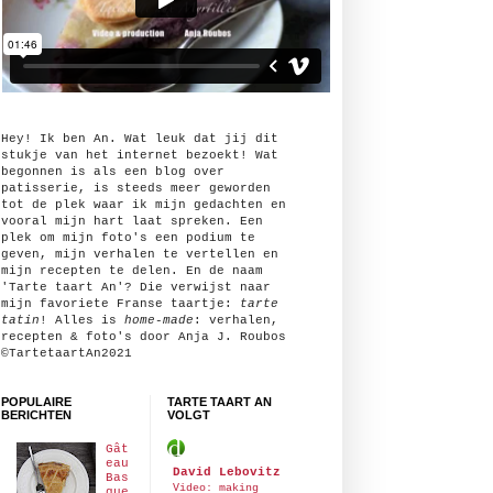
Hey! Ik ben An. Wat leuk dat jij dit
stukje van het internet bezoekt! Wat
begonnen is als een blog over
patisserie, is steeds meer geworden
tot de plek waar ik mijn gedachten en
vooral mijn hart laat spreken. Een
plek om mijn foto's een podium te
geven, mijn verhalen te vertellen en
mijn recepten te delen. En de naam
'Tarte taart An'? Die verwijst naar
mijn favoriete Franse taartje:
tarte
tatin
! Alles is
home-made
: verhalen,
recepten & foto's door Anja J. Roubos
©TartetaartAn2021
POPULAIRE
TARTE TAART AN
BERICHTEN
VOLGT
Gât
eau
David Lebovitz
Bas
Video: making
que