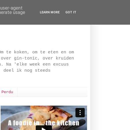
d user-agent
enerate usage
LEARN MORE
GOT IT
Om te koken, om te eten en om
 over gin-tonic, over kruiden
n. Na 'elke week een excuus
, deel ik nog steeds
 Perdu