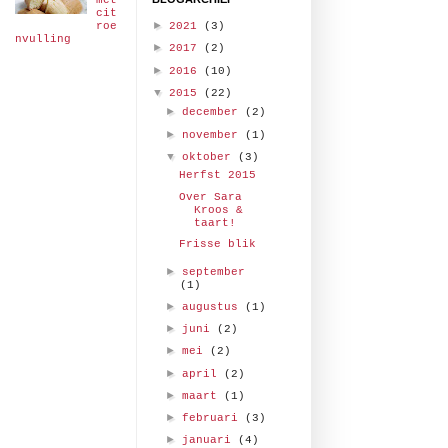
met
cit
►
roe
2021
(3)
nvulling
►
2017
(2)
►
2016
(10)
▼
2015
(22)
►
december
(2)
►
november
(1)
▼
oktober
(3)
Herfst 2015
Over Sara
Kroos &
taart!
Frisse blik
►
september
(1)
►
augustus
(1)
►
juni
(2)
►
mei
(2)
►
april
(2)
►
maart
(1)
►
februari
(3)
►
januari
(4)