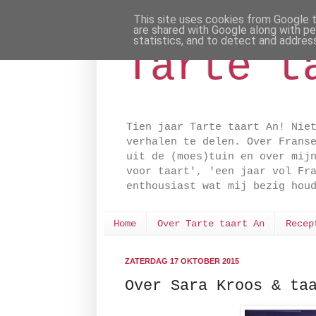
This site uses cookies from Google to
are shared with Google along with pe
statistics, and to detect and addres
Tarte t
Tien jaar Tarte taart An! Nie
verhalen te delen. Over Frans
uit de (moes)tuin en over mij
voor taart', 'een jaar vol Fr
enthousiast wat mij bezig hou
Home
Over Tarte taart An
Recep
ZATERDAG 17 OKTOBER 2015
Over Sara Kroos & ta