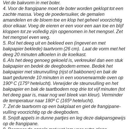
Vet de bakvorm in met boter.
4. Voor de frangipane moet de boter worden geklopt tot een
zachte massa. Voeg de poedersuiker, de gemalen
amandelen en de bloem toe en klop het geheel voorzichtig
door elkaar. Voeg de eieren er een voor een aan toe en blijf
kloppen tot ze volledig zijn opgenomen in het mengsel. Zet
het mengsel even weg.
5. Rol het deeg uit en bekleed een (ingevet en met
bakpapier beklede) taartvorm (26 cm). Laat de vorm met het
deeg 20 minuten afkoelen in de koelkast.
6. Als het deeg genoeg gekoeld is, verkreukel dan een stuk
bakpapier en bedek de deegbodem ermee. Bedek het
bakpapier met steunvulling (rijst of bakbonen) en bak de
taart gedurende 10 minuten in een voorverwarmde oven op
190º C (175º hetelucht). Verwijder de steunvulling en het
bakpapier en bak de taartbodem nog drie tot vijf minuten (tot
het deeg gaar is, maar nog wel bleek van kleur). Verminder
de temperatuur naar 180º C (165º hetelucht).
7. Zet de taartvorm op een bakplaat en giet de frangipane-
vulling voorzichtig op de deegbodem.
8. Snijdt appels in dunne partjes en leg deze dakpansgewijs
op de frangipane.