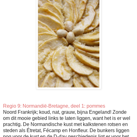
Regio 9: Normandië-Bretagne, deel 1: pommes
Noord Frankrijk; koud, nat, grauw, bijna Engeland! Zonde
om dit mooie gebied links te laten liggen, want het is er wel
prachtig. De Normandische kust met kalkstenen rotsen en
steden als Étretat, Fécamp en Honfleur. De bunkers liggen
nog voor de kust en de D-day geschiedenis ligt er voor het