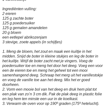
Ingrediënten vulling:
2 eieren
125 g zachte boter
125 g poedersuiker
125 g gemalen amandelen
20 g bloem
een eetlepel abrikozenjam
3 stevige, zoete appels (in schijfjes)
1. Meng de bloem, het zout en maak een kuiltje in het
midden. Snijd de boter in kleine stukjes en leg de boter in
het kuiltje. Wrijf de boter zacht met je vingers. Voeg de
poedersuiker toe en meng het door het deeg. Voeg een voor
een de eieren toe en meng het geheel tot een mooi
samenhangend deeg. Schraap het merg uit het vanillestokje
en voeg de vanille toe aan het deeg. Mix het er goed
doorheen.
2. Vorm een mooie bol van het deeg en druk hem plat tot
een plak van zo’n 3 cm dik. Pak de plak deeg in plastic folie
en leg hem ten minste een uur in de koelkast.
3. Verwarm de oven voor op 190º graden (175º hetelucht).