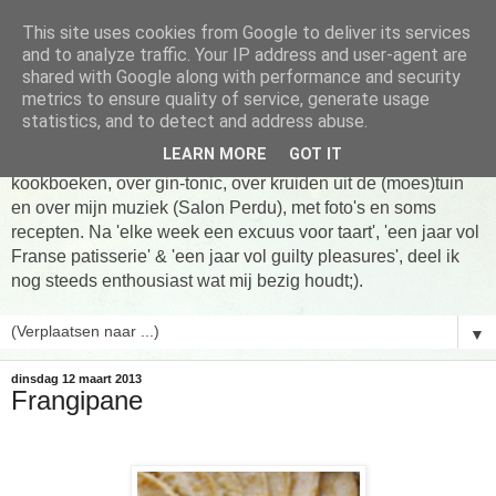
This site uses cookies from Google to deliver its services
Tarte taart An
and to analyze traffic. Your IP address and user-agent are
shared with Google along with performance and security
metrics to ensure quality of service, generate usage
Tien jaar Tarte taart An! Niet altijd online, wel vaak te vinden
statistics, and to detect and address abuse.
in de keuken! Om te koken, om te eten en om verhalen te
LEARN MORE
GOT IT
delen. Over Franse patisserie, over koken uit favoriete
kookboeken, over gin-tonic, over kruiden uit de (moes)tuin
en over mijn muziek (Salon Perdu), met foto's en soms
recepten. Na 'elke week een excuus voor taart', 'een jaar vol
Franse patisserie' & 'een jaar vol guilty pleasures', deel ik
nog steeds enthousiast wat mij bezig houdt;).
▼
dinsdag 12 maart 2013
Frangipane